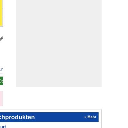
Download
PNG
Download
JPG
Download
SVG
lchprodukten
» Mehr
urt