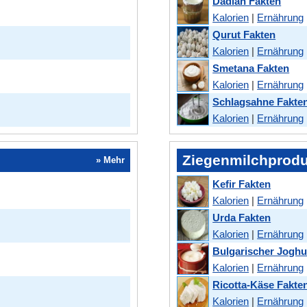
Dadiah Fakten
Kalorien
|
Ernährung
Qurut Fakten
Kalorien
|
Ernährung
Smetana Fakten
Kalorien
|
Ernährung
Schlagsahne Fakte
Kalorien
|
Ernährung
Ziegenmilchprod
» Mehr
Kefir Fakten
Kalorien
|
Ernährung
Urda Fakten
Kalorien
|
Ernährung
Bulgarischer Joghu
Kalorien
|
Ernährung
Ricotta-Käse Fakte
Kalorien
|
Ernährung