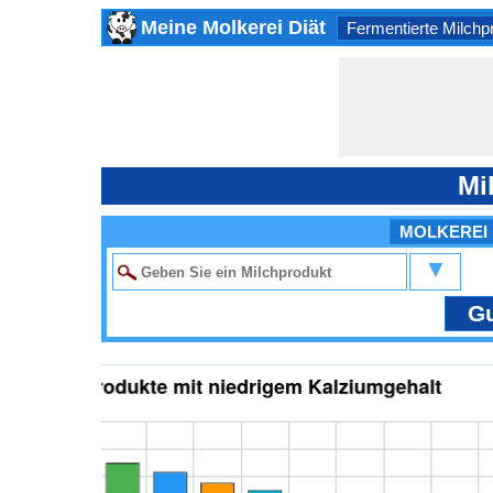
Meine Molkerei Diät
Fermentierte Milchp
Mi
MOLKEREI
▼