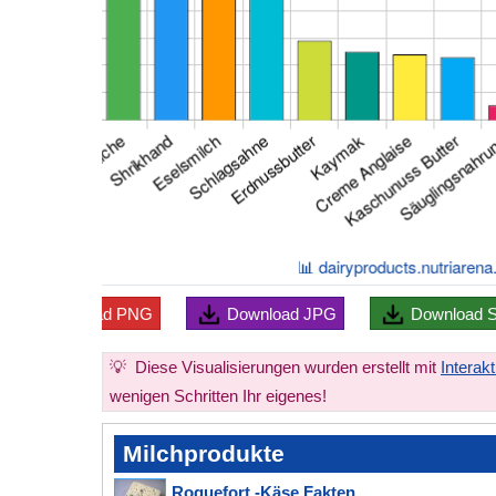
Download
PNG
Download
JPG
Download
💡
Diese Visualisierungen wurden erstellt mit
Interak
wenigen Schritten Ihr eigenes!
Milchprodukte
Roquefort -Käse Fakten