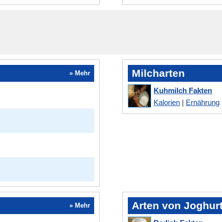
Milcharten
» Mehr
Kuhmilch Fakten
Kalorien
|
Ernährung
Arten von Joghur
» Mehr