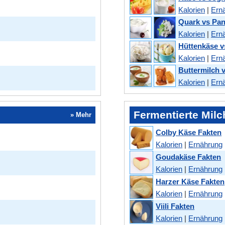
Kalorien
|
Ern
Quark vs Pan
Kalorien
|
Ern
Hüttenkäse v
Kalorien
|
Ern
Buttermilch 
Kalorien
|
Ern
Fermentierte Mil
» Mehr
Colby Käse Fakten
Kalorien
|
Ernährung
Goudakäse Fakten
Kalorien
|
Ernährung
Harzer Käse Fakten
Kalorien
|
Ernährung
Viili Fakten
Kalorien
|
Ernährung