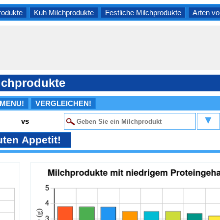
rodukte
Kuh Milchprodukte
Festliche Milchprodukte
Arten vo
lchprodukte
 MENU!
VERGLEICHEN!
▼
vs