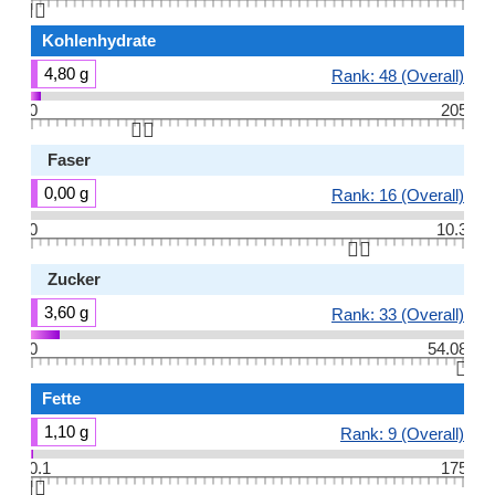
👆🏻
Kohlenhydrate
4,80 g
Rank: 48 (Overall)
0
205
👆🏻
Faser
0,00 g
Rank: 16 (Overall)
0
10.3
👆🏻
Zucker
3,60 g
Rank: 33 (Overall)
0
54.08
👆🏻
Fette
1,10 g
Rank: 9 (Overall)
0.1
175
👆🏻