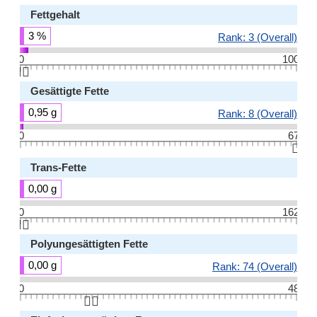
Fettgehalt
3 %
Rank: 3 (Overall)
0
100
👆🏻
Gesättigte Fette
0,95 g
Rank: 8 (Overall)
0
67
👆🏻
Trans-Fette
0,00 g
0
162
👆🏻
Polyungesättigten Fette
0,00 g
Rank: 74 (Overall)
0
48
👆🏻