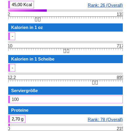
45,00 Kcal
Rank: 26 (Overall)
2
133
👆🏻
Kalorien in 1 oz
-
10
717
👆🏻
Kalorien in 1 Scheibe
-
12.2
899
👆🏻
Serviergröße
100
Proteine
2,70 g
Rank: 78 (Overall)
0
215