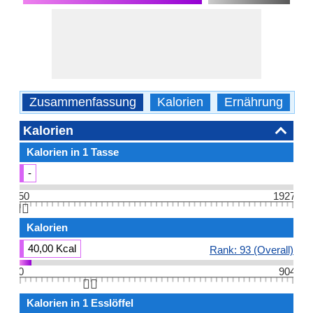
Zusammenfassung
Kalorien
Ernährung
B
Kalorien
Kalorien in 1 Tasse
-
50
1927
👆🏻
Kalorien
40,00 Kcal
Rank: 93 (Overall)
0
904
👆🏻
Kalorien in 1 Esslöffel