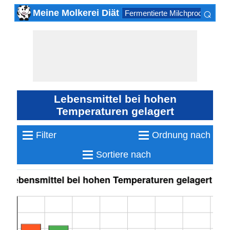
⌕
Meine Molkerei Diät
Fermentierte Milchprodukte
K
×
Lebensmittel bei hohen
Temperaturen gelagert
≡
≡
Filter
Ordnung nach
≡
Sortiere nach