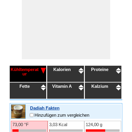
Kühltemperat
Kalorien
Proteine
ur
Fette
Vitamin A
Kalzium
Dadiah Fakten
Hinzufügen zum vergleichen
73,00 °F
3,03 Kcal
124,00 g