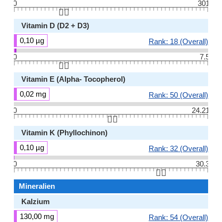
0
301
👆🏻
Vitamin D (D2 + D3)
0,10 µg
Rank: 18 (Overall)
0
7.5
👆🏻
Vitamin E (Alpha- Tocopherol)
0,02 mg
Rank: 50 (Overall)
0
24.21
👆🏻
Vitamin K (Phyllochinon)
0,10 µg
Rank: 32 (Overall)
0
30.3
👆🏻
Mineralien
Kalzium
130,00 mg
Rank: 54 (Overall)