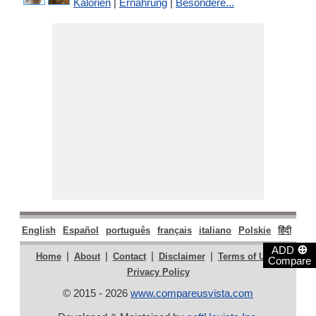
Kalorien
|
Ernährung
|
Besondere...
English
Español
português
français
italiano
Polskie
हिंदी
मराठ
⊕
ADD
|
|
|
|
|
Home
About
Contact
Disclaimer
Terms of Use
Compare
Privacy Policy
© 2015 - 2026
www.compareusvista.com