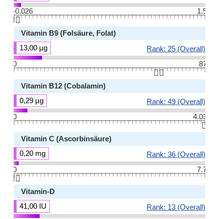
-0.026
1.5
👆🏻
Vitamin B9 (Folsäure, Folat)
13,00 µg
Rank: 25 (Overall)
0
87
👆🏻
Vitamin B12 (Cobalamin)
0,29 µg
Rank: 49 (Overall)
0
4.03
👆🏻
Vitamin C (Ascorbinsäure)
0,20 mg
Rank: 36 (Overall)
0
7.7
👆🏻
Vitamin-D
41,00 IU
Rank: 13 (Overall)