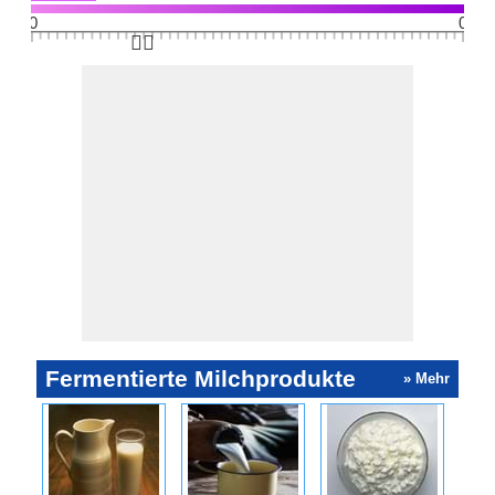
0
0
👆🏻
Fermentierte Milchprodukte
» Mehr