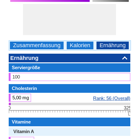
Zusammenfassung
Kalorien
Ernährung
B
Ernährung
Serviergröße
100
Cholesterin
5,00 mg
Rank: 56 (Overall)
0
325
👆🏻
Vitamine
Vitamin A