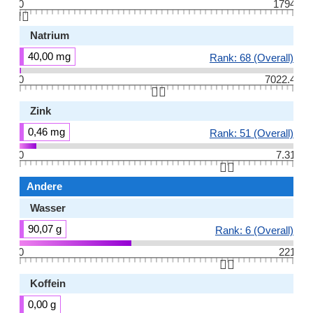
0
1794
👆🏻
Natrium
40,00 mg
Rank: 68 (Overall)
0
7022.4
👆🏻
Zink
0,46 mg
Rank: 51 (Overall)
0
7.31
👆🏻
Andere
Wasser
90,07 g
Rank: 6 (Overall)
0
221
👆🏻
Koffein
0,00 g