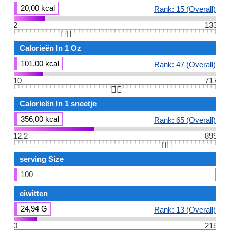
20,00 kcal
Rank: 15 (Overall)
2
133
👆🏻
Calorieën In 1 Oz
101,00 kcal
Rank: 47 (Overall)
10
717
👆🏻
Calorieën In 1 sneetje
356,00 kcal
Rank: 65 (Overall)
12.2
899
👆🏻
serving Size
100
eiwitten
24,94 G
Rank: 13 (Overall)
0
215