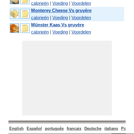
calorieën
|
Voeding
|
Voordelen
Monterey Cheese Vs gruyère
calorieën
|
Voeding
|
Voordelen
Münster Kaas Vs gruyère
calorieën
|
Voeding
|
Voordelen
English
Español
português
français
Deutsche
italiano
Polski