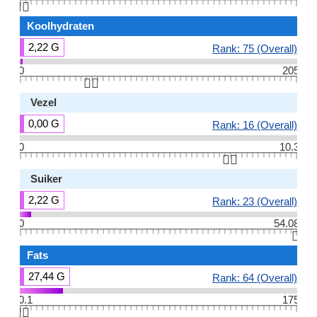
👆🏻
Koolhydraten
2,22 G
Rank: 75 (Overall)
0
205
👆🏻
Vezel
0,00 G
Rank: 16 (Overall)
0
10.3
👆🏻
Suiker
2,22 G
Rank: 23 (Overall)
0
54.08
👆🏻
Fats
27,44 G
Rank: 64 (Overall)
0.1
175
👆🏻