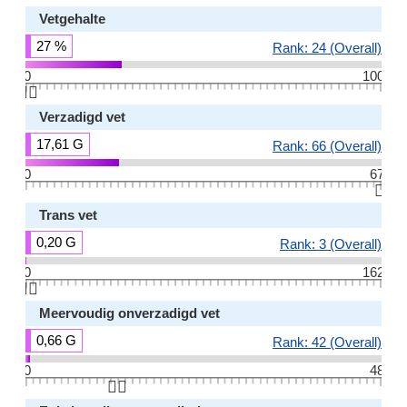
Vetgehalte
27 %
Rank: 24 (Overall)
0
100
👆🏻
Verzadigd vet
17,61 G
Rank: 66 (Overall)
0
67
👆🏻
Trans vet
0,20 G
Rank: 3 (Overall)
0
162
👆🏻
Meervoudig onverzadigd vet
0,66 G
Rank: 42 (Overall)
0
48
👆🏻