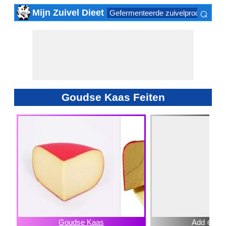
⌕
Mijn Zuivel Dieet
Gefermenteerde zuivelproducten
×
Goudse Kaas Feiten
Goudse Kaas
Add ⊕