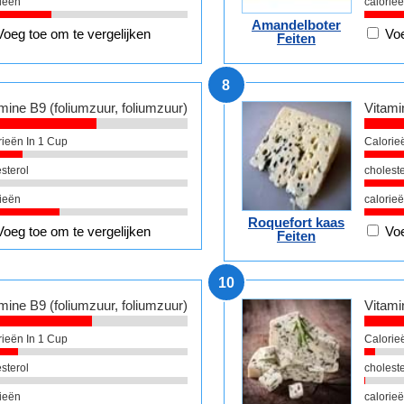
ieën
calorie
Amandelboter
Voeg toe om te vergelijken
Voe
Feiten
8
mine B9 (foliumzuur, foliumzuur)
Vitami
rieën In 1 Cup
Calorie
sterol
choleste
ieën
calorie
Roquefort kaas
Voeg toe om te vergelijken
Voe
Feiten
10
mine B9 (foliumzuur, foliumzuur)
Vitami
rieën In 1 Cup
Calorie
sterol
choleste
ieën
calorie