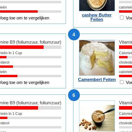
ieën
calorie
cashew Butter
Voeg toe om te vergelijken
Voe
Feiten
4
mine B9 (foliumzuur, foliumzuur)
Vitami
rieën In 1 Cup
Calorie
sterol
choleste
ieën
calorie
Camembert Feiten
Voeg toe om te vergelijken
Voe
6
mine B9 (foliumzuur, foliumzuur)
Vitami
rieën In 1 Cup
Calorie
sterol
choleste