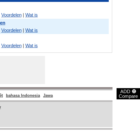
|
Voordelen
|
Wat is
ten
|
Voordelen
|
Wat is
|
Voordelen
|
Wat is
⊕
ADD
ệt
bahasa Indonesia
Jawa
Compare
y