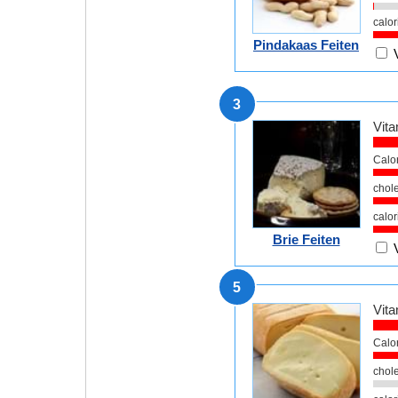
calor
Pindakaas Feiten
3
Vita
Calo
chole
calor
Brie Feiten
5
Vita
Calo
chole