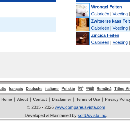
Wrongel Feiten
Calorieën
|
Voeding
Zwitserse kaas Fei
Calorieën
|
Voeding
Zincica Feiten
Calorieën
|
Voeding
uês
français
Deutsche
italiano
Polskie
हिंदी
मराठी
Română
Tiếng Vi
|
|
|
|
|
Home
About
Contact
Disclaimer
Terms of Use
Privacy Polic
© 2015 - 2026
www.compareusvista.com
Developed & Maintained by
softUsvista Inc
.