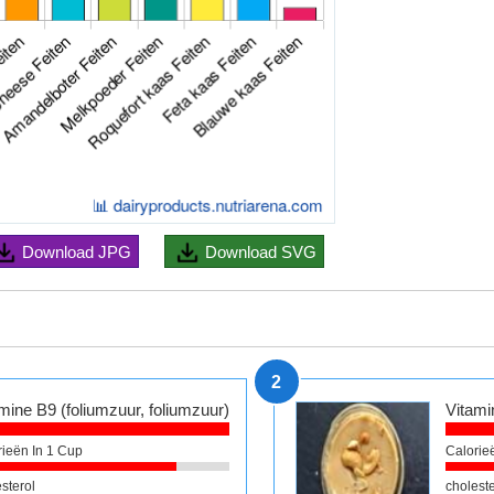
Download
JPG
Download
SVG
2
mine B9 (foliumzuur, foliumzuur)
Vitami
rieën In 1 Cup
Calorie
sterol
choleste