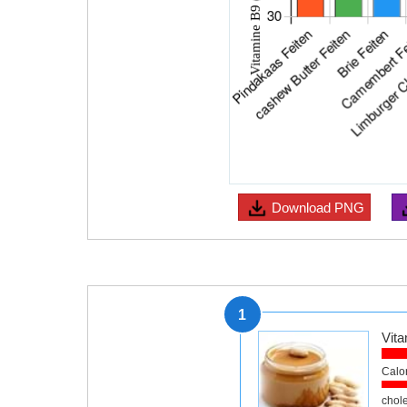
Download
PNG
1
Vita
Calo
chole