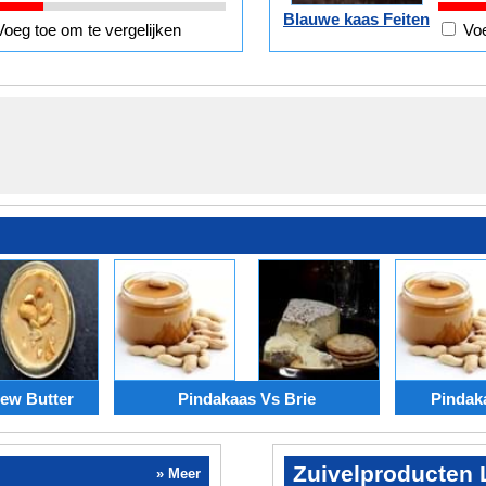
Blauwe kaas Feiten
Voeg toe om te vergelijken
Voe
ew Butter
Pindakaas Vs Brie
Pindak
Zuivelproducten L
» Meer