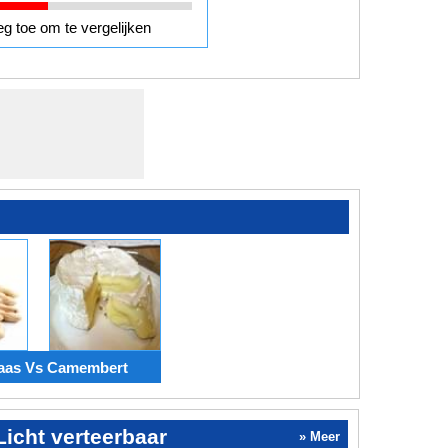
g toe om te vergelijken
aas Vs Camembert
icht verteerbaar
» Meer