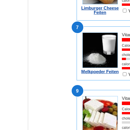
calor
Limburger Cheese
Feiten
7
Vita
Calo
chole
calor
Melkpoeder Feiten
9
Vita
Calo
chole
calor