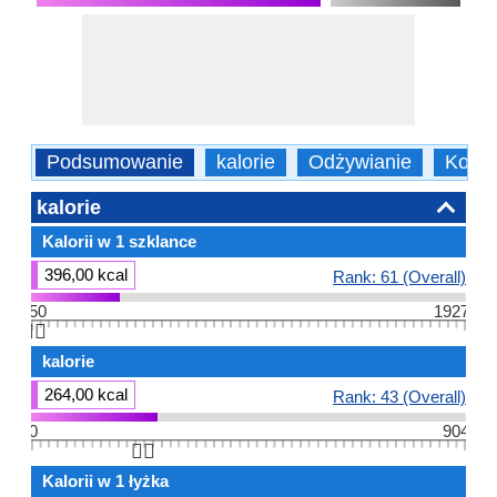
Podsumowanie
kalorie
Odżywianie
Korzy
kalorie
Kalorii w 1 szklance
396,00 kcal
Rank: 61 (Overall)
50
1927
👆🏻
kalorie
264,00 kcal
Rank: 43 (Overall)
0
904
👆🏻
Kalorii w 1 łyżka