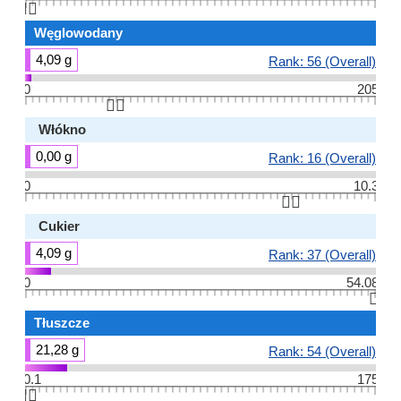
👆🏻
Węglowodany
4,09 g
Rank: 56 (Overall)
0
205
👆🏻
Włókno
0,00 g
Rank: 16 (Overall)
0
10.3
👆🏻
Cukier
4,09 g
Rank: 37 (Overall)
0
54.08
👆🏻
Tłuszcze
21,28 g
Rank: 54 (Overall)
0.1
175
👆🏻