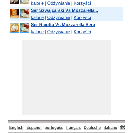
kalorie
|
Odżywianie
|
Korzyści
Ser Szwajcarski Vs Mozzarella...
kalorie
|
Odżywianie
|
Korzyści
Ser Ricotta Vs Mozzarella Sera
kalorie
|
Odżywianie
|
Korzyści
English
Español
português
français
Deutsche
italiano
हिंदी
मर