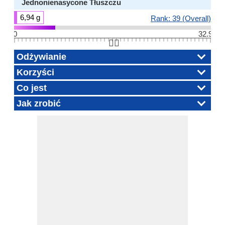
Jednonienasycone Tłuszczu
6,94 g
Rank: 39 (Overall)
0
32.9
👆🏻
Odżywianie
Korzyści
Co jest
Jak zrobić