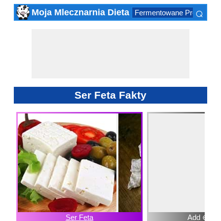
⌕
Moja Mlecznarnia Dieta
Fermentowane Produktów
×
Ser Feta Fakty
Ser Feta
Add ⊕