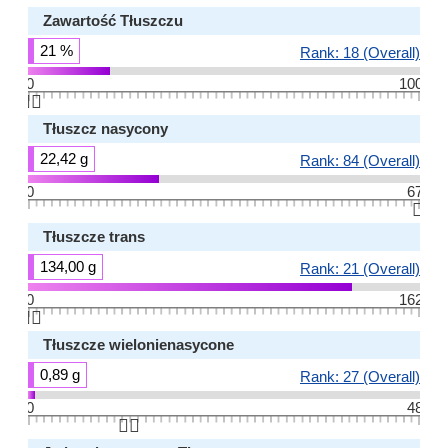
Zawartość Tłuszczu
21 %
Rank: 18 (Overall)
0
100
👆🏻
Tłuszcz nasycony
22,42 g
Rank: 84 (Overall)
0
67
👆🏻
Tłuszcze trans
134,00 g
Rank: 21 (Overall)
0
162
👆🏻
Tłuszcze wielonienasycone
0,89 g
Rank: 27 (Overall)
0
48
👆🏻