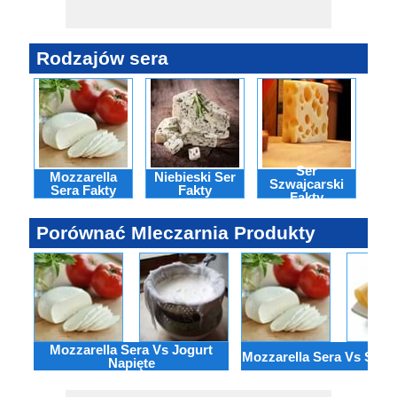
Rodzajów sera
Ser
Mozzarella
Niebieski Ser
Se
Szwajcarski
Sera Fakty
Fakty
Fakty
Porównać Mleczarnia Produkty
Mozzarella Sera Vs Jogurt
Mozzarella Sera Vs Ser t
Napięte