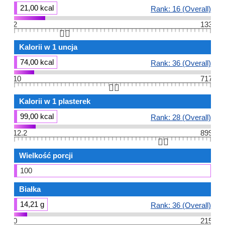
21,00 kcal
Rank: 16 (Overall)
2
133
👆🏻
Kalorii w 1 uncja
74,00 kcal
Rank: 36 (Overall)
10
717
👆🏻
Kalorii w 1 plasterek
99,00 kcal
Rank: 28 (Overall)
12.2
899
👆🏻
Wielkość porcji
100
Białka
14,21 g
Rank: 36 (Overall)
0
215