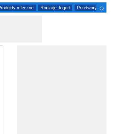
⌕
Produkty mleczne
Rodzaje Jogurt
Przetwory mleczne w Indiac
×