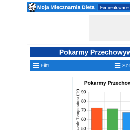
Moja Mlecznarnia Dieta
Fermentowane 
Pokarmy Przechowyw
≡
≡
Filtr
Sor