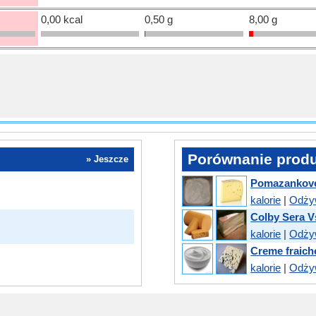
0,00 kcal
0,50 g
8,00 g
Porównanie prod
» Jeszcze
Pomazankove 
kalorie
|
Odży
Colby Sera V
kalorie
|
Odży
Creme fraich
kalorie
|
Odży