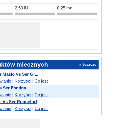
2,50 IU
0,25 mg
uktów mlecznych
» Jeszcze
Maslo Vs Ser Gr...
wianie
|
Korzyści
|
Co jest
s Ser Fontina
wianie
|
Korzyści
|
Co jest
e Vs Ser Roquefort
wianie
|
Korzyści
|
Co jest