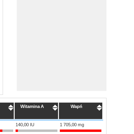
Witamina A
Wapń
140,00 IU
1 705,00 mg