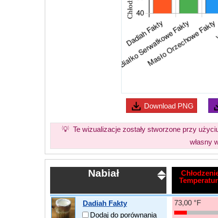
Download
PNG
💡
Te wizualizacje zostały stworzone przy użyc
własny w
Nabiał
Chłodzeni
Temperatur
73,00 °F
Dadiah Fakty
Dodaj do porównania