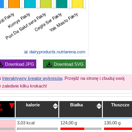
Download
JPG
Download
SVG
iu
Interaktywny kreator wykresów
. Przejdź na stronę i zbuduj swój
 zaledwie kilku krokach!
e
kalorie
Białka
Tłuszcze
a
3,03 kcal
124,00 g
130,00 g