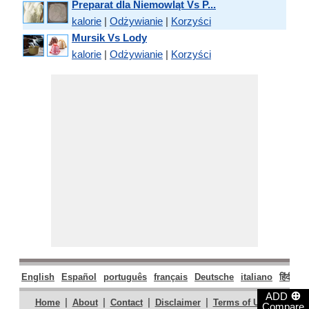
Preparat dla Niemowląt Vs P...
kalorie
|
Odżywianie
|
Korzyści
Mursik Vs Lody
kalorie
|
Odżywianie
|
Korzyści
English
Español
português
français
Deutsche
italiano
हिंदी
मर
⊕
ADD
|
|
|
|
|
Home
About
Contact
Disclaimer
Terms of Use
Compare