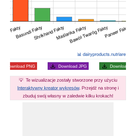
Download
PNG
Download
JPG
Download
S
💡
Te wizualizacje zostały stworzone przy użyciu
Interaktywny kreator wykresów
. Przejdź na stronę i
zbuduj swój własny w zaledwie kilku krokach!