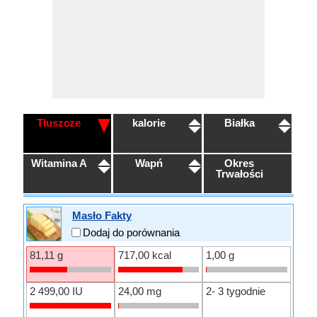
Tłuszcze
kalorie
Białka
Witamina A
Wapń
Okres
Trwałości
Masło Fakty
Dodaj do porównania
81,11 g
717,00 kcal
1,00 g
2 499,00 IU
24,00 mg
2- 3 tygodnie