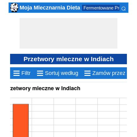
⌕
Moja Mlecznarnia Dieta
Fermentowane Produktów
×
Przetwory mleczne w Indiach
≡
≡
≡
Filtr
Sortuj według
Zamów przez