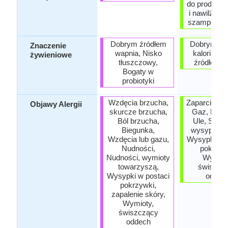
do produkcj
i nawilżając
szampon o
Dobrym źródłem
Dobrym źr
Znaczenie
wapnia, Nisko
kalorii, D
żywieniowe
tłuszczowy,
źródłem b
Bogaty w
probiotyki
Wzdęcia brzucha,
Zaparcie, S
Objawy Alergii
skurcze brzucha,
Gaz, Bół g
Ból brzucha,
Ule, Swęd
Biegunka,
wysypki sk
Wzdęcia lub gazu,
Wysypki w p
Nudności,
pokrzyw
Nudności, wymioty
Wymiot
towarzyszą,
świszcz
Wysypki w postaci
oddec
pokrzywki,
zapalenie skóry,
Wymioty,
świszczący
oddech