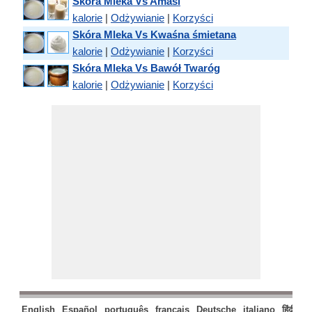
Skóra Mleka Vs Amasi
kalorie
|
Odżywianie
|
Korzyści
Skóra Mleka Vs Kwaśna śmietana
kalorie
|
Odżywianie
|
Korzyści
Skóra Mleka Vs Bawół Twaróg
kalorie
|
Odżywianie
|
Korzyści
English
Español
português
français
Deutsche
italiano
हिंदी
मर