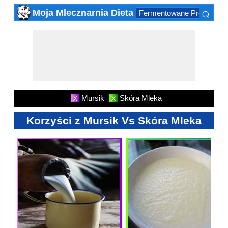
⌕
Moja Mlecznarnia Dieta
Fermentowane Produktów
×
Mursik
Skóra Mleka
X
X
Korzyści z Mursik Vs Skóra Mleka