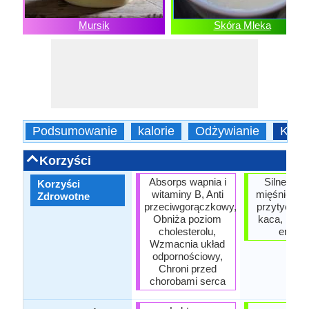
Mursik
Skóra Mleka
Podsumowanie
kalorie
Odżywianie
Korz
Korzyści
Absorps wapnia i
Silne i zd
Korzyści
witaminy B, Anti
mięśnie, P
Zdrowotne
przeciwgorączkowy,
przytyć, P
Obniża poziom
kaca, Dost
cholesterolu,
energi
Wzmacnia układ
odpornościowy,
Chroni przed
chorobami serca