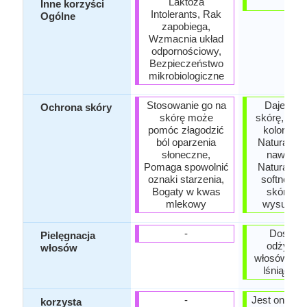
Laktoza
-
Inne korzyści
Intolerants, Rak
Ogólne
zapobiega,
Wzmacnia układ
odpornościowy,
Bezpieczeństwo
mikrobiologiczne
Stosowanie go na
Daje gła
Ochrona skóry
skórę może
skórę, Roz
pomóc złagodzić
koloryt sk
ból oparzenia
Naturalny k
słoneczne,
nawilżaj
Pomaga spowolnić
Naturalna 
oznaki starzenia,
softner, C
Bogaty w kwas
skórę pr
mlekowy
wysusze
-
Doskona
Pielęgnacja
odżywka
włosów
włosów, Wy
lśniące w
-
Jest on sto
korzysta