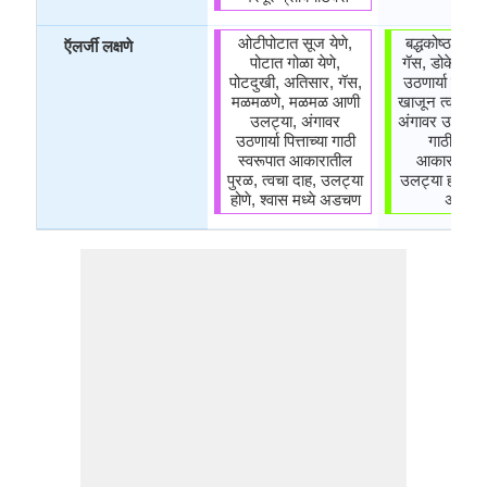
ओटीपोटात सूज येणे,
बद्धकोष्ठता, गो
ऍलर्जी लक्षणे
पोटात गोळा येणे,
गॅस, डोकेदुखी,
पोटदुखी, अतिसार, गॅस,
उठणार्या पित्ताच
मळमळणे, मळमळ आणी
खाजून त्वचा पु
उलट्या, अंगावर
अंगावर उठणार्या प
उठणार्या पित्ताच्या गाठी
गाठी स्वरू
स्वरूपात आकारातील
आकारातील प
पुरळ, त्वचा दाह, उलट्या
उलट्या होणे, श्
होणे, श्वास मध्ये अडचण
अडचण