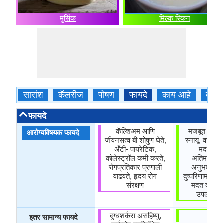
मुर्सिक
मिल्क स्किन
सारांश
कॅलरीज
पोषण
फायदे
काय आहे
कसे 
फायदे
कॅल्शिअम आणि
मजबूत आणि न
आरोग्यविषयक फायदे
जीवनसत्व बी शोषुण घेते,
स्नायू, वजन वा
अँटी- पायरेटिक,
मदत करत
कोलेस्ट्रॉल कमी करते,
अतिमद्यपान
रोगप्रतिकार प्रणाली
अनुभवायल य
वाढवते, हृदय रोग
दुष्परिणाम कमी
संरक्षण
मदत करते, 
उपलब्ध क
दुग्धशर्करा असहिष्णु,
-
इतर सामान्य फायदे