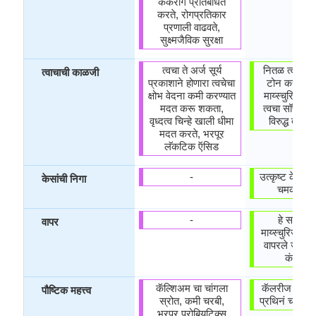
कर्करोग प्रतिबंधित
करते, रोगप्रतिकार
प्रणाली वाढवते,
सुक्ष्मजैविक सुरक्षा
त्वचा ते अर्ज सूर्य
नितळ त्वचा देत
त्वाचाची काळजी
प्रकाशाने होणारा त्वचेचा
टोन करते, नै
क्षोभ वेदना कमी करण्यात
माय्स्चुरिज़र, 
मदत करू शकता,
त्वचा सॉफ्टनर
वृध्दत्व चिन्हे खाली धीमा
विरुद्ध त्वचा 
मदत करते, भरपूर
लॅकटिक ऍसिड
-
उत्कृष्ट केस 
केसांची निगा
चमकदार 
-
हे साबण 
वापर
माय्स्चुरिज़र उ
वापरले जाते, पूर्
कंडिशन
कॅल्शिअम चा चांगला
कॅलरीज चांगला
पौष्टिक महत्त्व
स्रोत, कमी चरबी,
प्रथिनं चा चांग
भरपूर प्रोबियटिक्स