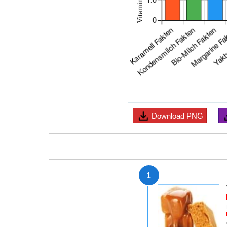
Download
PNG
1