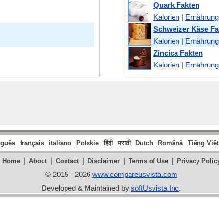
Quark Fakten
Kalorien
|
Ernährung
Schweizer Käse Fa
Kalorien
|
Ernährung
Zincica Fakten
Kalorien
|
Ernährung
uguês
français
italiano
Polskie
हिंदी
मराठी
Dutch
Română
Tiếng Việt
|
|
|
|
|
Home
About
Contact
Disclaimer
Terms of Use
Privacy Polic
© 2015 - 2026
www.compareusvista.com
Developed & Maintained by
softUsvista Inc
.