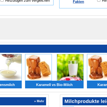
Hinzufügen zum vergleichen
Hin
Fakten
ensmilch
Karamell vs Bio-Milch
Karam
Milchprodukte lei
» Mehr