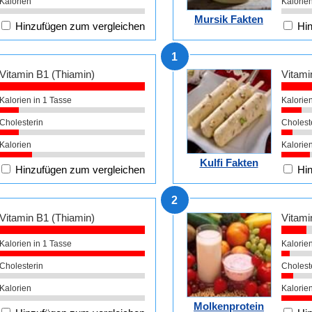
Kalorien
Kalorie
Mursik Fakten
Hinzufügen zum vergleichen
Hin
1
Vitamin B1 (Thiamin)
Vitami
Kalorien in 1 Tasse
Kalorien
Cholesterin
Cholest
Kalorien
Kalorie
Kulfi Fakten
Hinzufügen zum vergleichen
Hin
2
Vitamin B1 (Thiamin)
Vitami
Kalorien in 1 Tasse
Kalorien
Cholesterin
Cholest
Kalorien
Kalorie
Molkenprotein