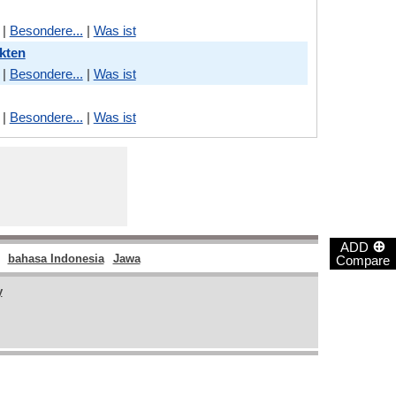
|
Besondere...
|
Was ist
kten
|
Besondere...
|
Was ist
|
Besondere...
|
Was ist
⊕
ADD
bahasa Indonesia
Jawa
Compare
y