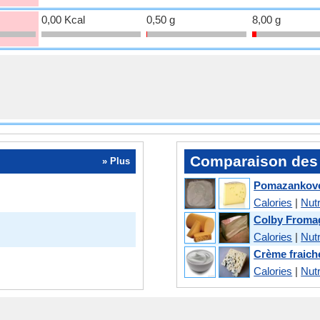
0,00 Kcal
0,50 g
8,00 g
Comparaison des 
» Plus
Pomazankove 
Calories
|
Nutr
Colby Fromag
Calories
|
Nutr
Crème fraiche
Calories
|
Nutr