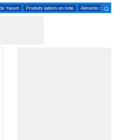
⌕
de Yaourt
Produits laitiers en Inde
Aliments stockés à haute te
×