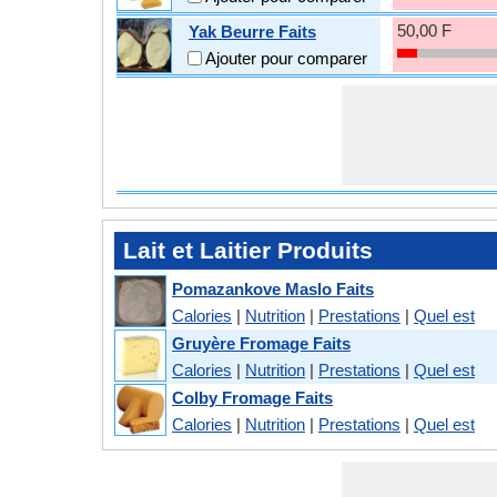
50,00 F
Yak Beurre Faits
Ajouter pour comparer
Lait et Laitier Produits
Pomazankove Maslo Faits
Calories
|
Nutrition
|
Prestations
|
Quel est
Gruyère Fromage Faits
Calories
|
Nutrition
|
Prestations
|
Quel est
Colby Fromage Faits
Calories
|
Nutrition
|
Prestations
|
Quel est