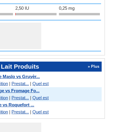
2,50 IU
0,25 mg
Lait Produits
» Plus
Maslo vs Gruyèr...
ition
|
Prestat...
|
Quel est
e vs Fromage Fo...
ition
|
Prestat...
|
Quel est
 vs Roquefort ...
ition
|
Prestat...
|
Quel est