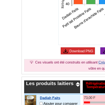
Download
PNG
💡
Ces visuels ont été construits en utilisant
Créa
vôtre en q
Les produits laitiers
Réfrigérati
Températur
73,00 F
Dadiah Faits
Ajouter pour comparer