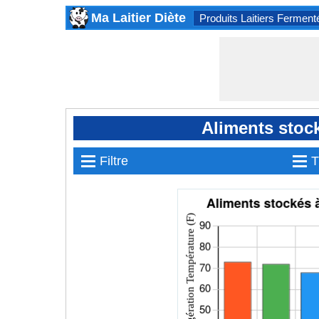
Ma Laitier Diète
Produits Laitiers Ferment
Aliments stoc
≡
≡
Filtre
T