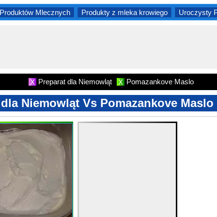
Produktów Mlecznych
Produkty z mleka krowiego
Uroczysty 
Preparat dla Niemowląt
Pomazankove Maslo
X
X
 dla Niemowląt Vs Pomazankove Maslo