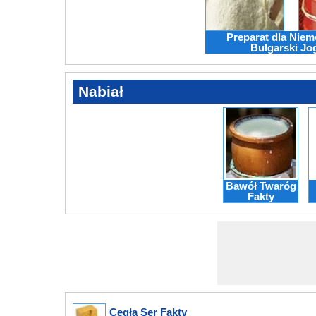
Preparat dla Niem
Bułgarski Jo
Nabiał
Bawół Twaróg
Fakty
Cegła Ser Fakty