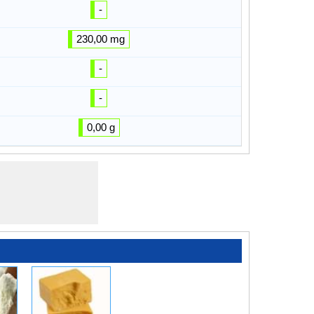
-
230,00 mg
-
-
0,00 g