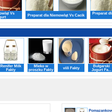
owląt Vs
Preparat d
Preparat dla Niemowląt Vs Cacik
gurt
Renifer Milk
Mleko w
Bułgarski
viili Fakty
Fakty
proszku Fakty
Jogurt Fa...
Pomazankove 