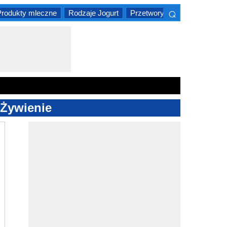
⌕
Produkty mleczne
Rodzaje Jogurt
Przetwory mleczne w Indiac
×
 Żywienie