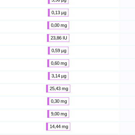
0,13 µg
0,00 mg
23,86 IU
0,59 µg
0,60 mg
3,14 µg
25,43 mg
0,30 mg
9,00 mg
14,44 mg