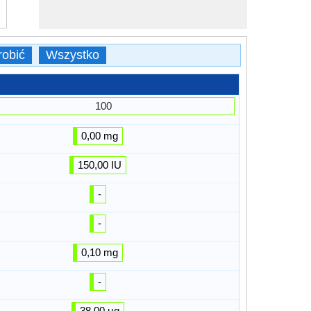
robić
Wszystko
100
0,00 mg
150,00 IU
-
-
0,10 mg
-
38,00 µg