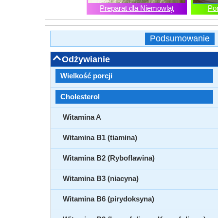
Preparat dla Niemowląt
Po
Podsumowanie
Odżywianie
Wielkość porcji
Cholesterol
Witamina A
Witamina B1 (tiamina)
Witamina B2 (Ryboflawina)
Witamina B3 (niacyna)
Witamina B6 (pirydoksyna)