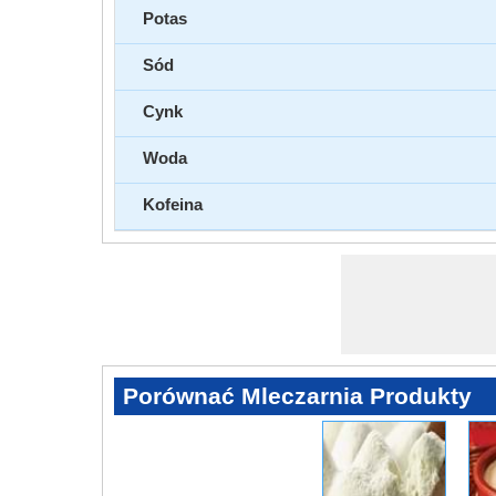
Potas
Sód
Cynk
Woda
Kofeina
Porównać Mleczarnia Produkty