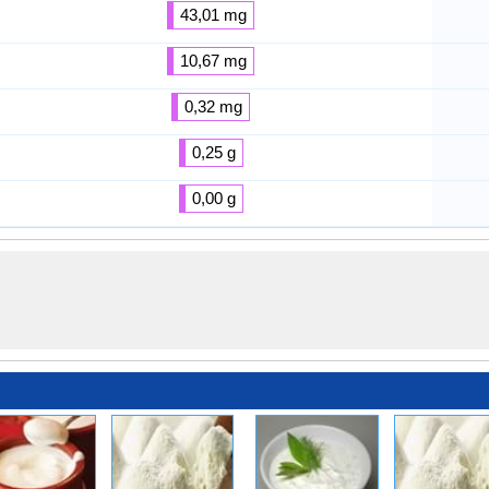
43,01 mg
10,67 mg
0,32 mg
0,25 g
0,00 g