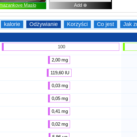
mazankove Maslo
Add ⊕
kalorie
Odżywianie
Korzyści
Co jest
Jak z
100
2,00 mg
119,60 IU
0,03 mg
0,05 mg
0,41 mg
0,02 mg
5,96 µg