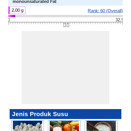
monounsaturated Fat
2,00 g
Rank: 60 (Overall)
0
32.9
👆🏻
Jenis Produk Susu