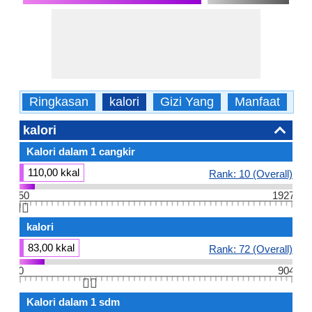
Ringkasan
kalori
Gizi Yang
Manfaat
A
kalori
Kalori dalam 1 cangkir
110,00 kkal
Rank: 10 (Overall)
50
1927
👆🏻
kalori
83,00 kkal
Rank: 72 (Overall)
0
904
👆🏻
Kalori dalam 1 sdm