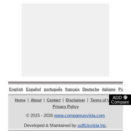
English
Español
português
français
Deutsche
italiano
Polski
⊕
ADD
|
|
|
|
|
Home
About
Contact
Disclaimer
Terms of Use
Compare
Privacy Policy
© 2015 - 2026
www.compareusvista.com
Developed & Maintained by
softUsvista Inc
.