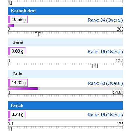
👆🏻
Karbohidrat
10,58 g
Rank: 34 (Overall)
0
205
👆🏻
Serat
0,00 g
Rank: 16 (Overall)
0
10.3
👆🏻
Gula
14,00 g
Rank: 63 (Overall)
0
54.08
👆🏻
lemak
3,29 g
Rank: 18 (Overall)
0.1
175
👆🏻