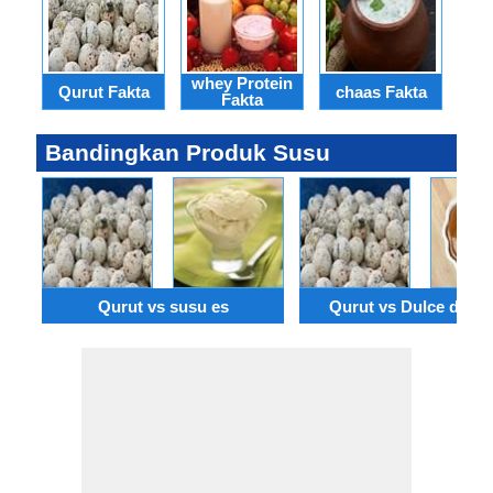
whey Protein
Qurut Fakta
chaas Fakta
qu
Fakta
Bandingkan Produk Susu
Qurut vs susu es
Qurut vs Dulce de le