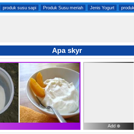
produk susu sapi
Produk Susu meriah
Jenis Yogurt
produk
Apa skyr
Add ⊕