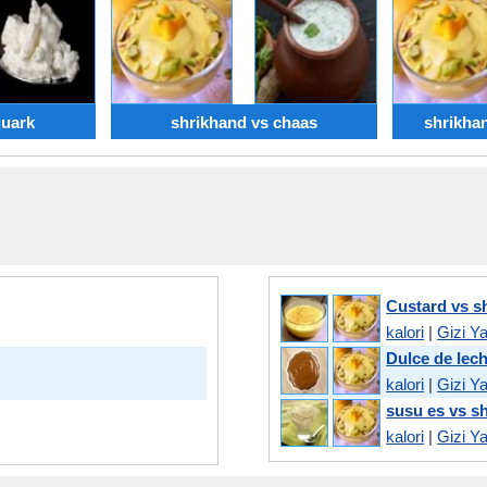
quark
shrikhand vs chaas
shrikha
Custard vs s
kalori
|
Gizi Y
Dulce de lec
kalori
|
Gizi Y
susu es vs s
kalori
|
Gizi Y