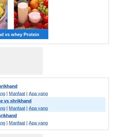
nd vs whey Protein
hrikhand
ang
|
Manfaat
|
Apa yang
he vs shrikhand
ang
|
Manfaat
|
Apa yang
hrikhand
ang
|
Manfaat
|
Apa yang