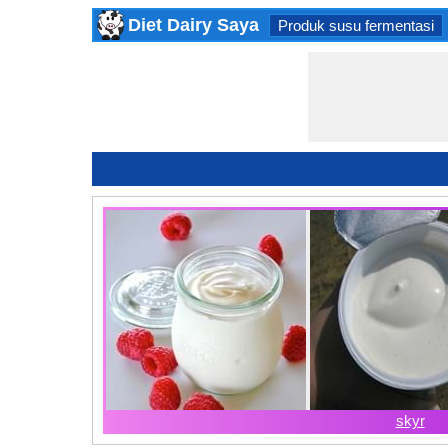
Diet Dairy Saya
Produk susu fermentasi
skyr