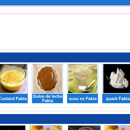
Dulce de leche
Custard Fakta
susu es Fakta
quark Fakta
Fakta