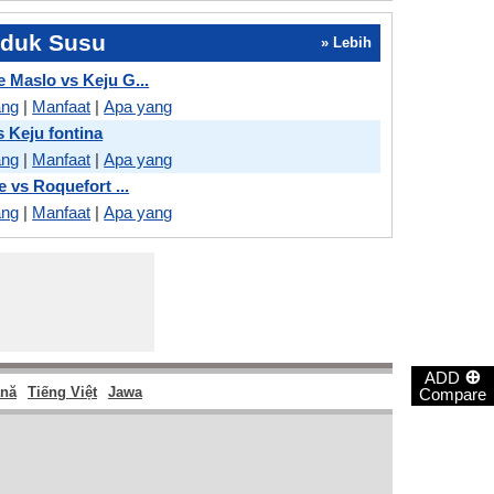
oduk Susu
» Lebih
Maslo vs Keju G...
ang
|
Manfaat
|
Apa yang
s Keju fontina
ang
|
Manfaat
|
Apa yang
 vs Roquefort ...
ang
|
Manfaat
|
Apa yang
⊕
ADD
nă
Tiếng Việt
Jawa
Compare