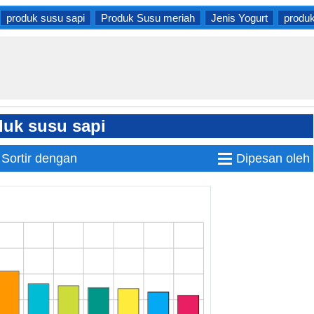
produk susu sapi
Produk Susu meriah
Jenis Yogurt
produk
duk susu sapi
≡
Sortir dengan
Dipesan oleh