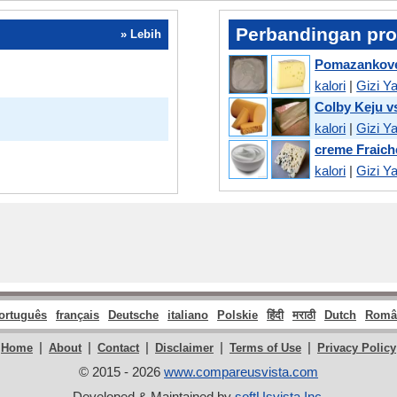
Perbandingan pr
» Lebih
Pomazankove 
kalori
|
Gizi Y
Colby Keju v
kalori
|
Gizi Y
creme Fraiche
kalori
|
Gizi Y
ortuguês
français
Deutsche
italiano
Polskie
हिंदी
मराठी
Dutch
Româ
|
|
|
|
|
Home
About
Contact
Disclaimer
Terms of Use
Privacy Policy
© 2015 - 2026
www.compareusvista.com
Developed & Maintained by
softUsvista Inc
.