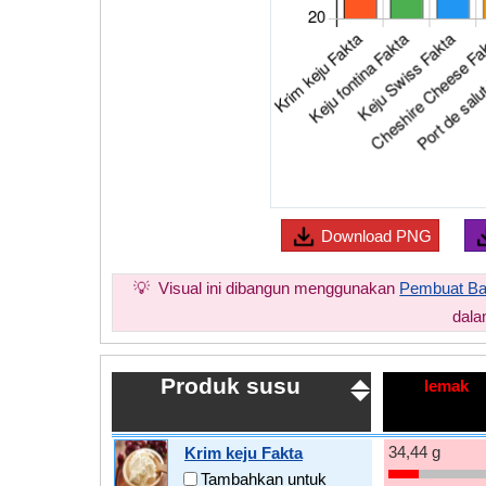
Download
PNG
💡
Visual ini dibangun menggunakan
Pembuat Bag
dala
Produk susu
lemak
34,44 g
Krim keju Fakta
Tambahkan untuk