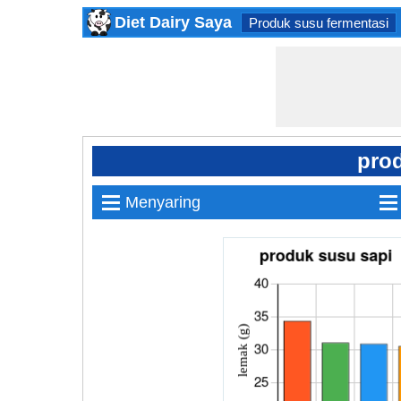
Diet Dairy Saya
Produk susu fermentasi
pro
≡
≡
Menyaring