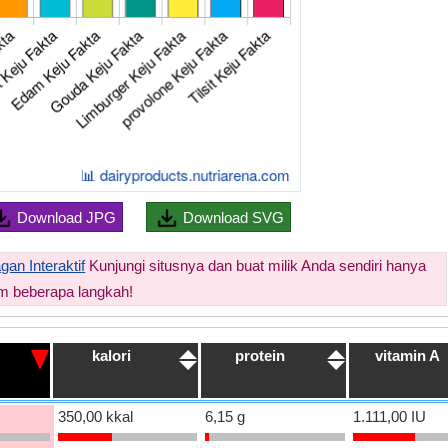
Download
JPG
Download
SVG
an Interaktif
Kunjungi situsnya dan buat milik Anda sendiri hanya
m beberapa langkah!
kalori
protein
vitamin A
350,00 kkal
6,15 g
1.111,00 IU