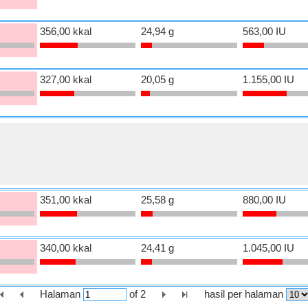
356,00 kkal
24,94 g
563,00 IU
327,00 kkal
20,05 g
1.155,00 IU
351,00 kkal
25,58 g
880,00 IU
340,00 kkal
24,41 g
1.045,00 IU
Halaman
of
2
hasil per halaman