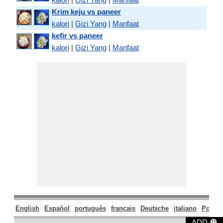
Krim keju vs paneer
kalori
|
Gizi Yang
|
Manfaat
kefir vs paneer
kalori
|
Gizi Yang
|
Manfaat
English
Español
português
français
Deutsche
italiano
Polski
⊕
ADD