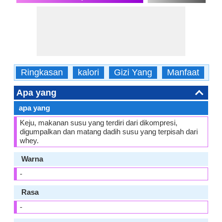
Ringkasan
kalori
Gizi Yang
Manfaat
A
Apa yang
apa yang
Keju, makanan susu yang terdiri dari dikompresi,
digumpalkan dan matang dadih susu yang terpisah dari
whey.
Warna
-
Rasa
-