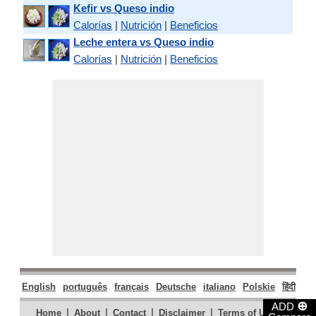
Kefir vs Queso indio
Calorías
|
Nutrición
|
Beneficios
Leche entera vs Queso indio
Calorías
|
Nutrición
|
Beneficios
English
português
français
Deutsche
italiano
Polskie
हिंदी
मरा
⊕
ADD
|
|
|
|
|
Home
About
Contact
Disclaimer
Terms of Use