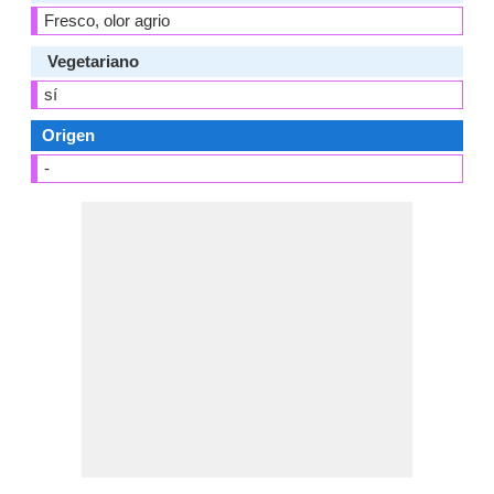
Fresco, olor agrio
Vegetariano
sí
Origen
-