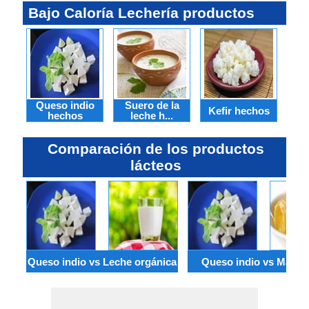
Bajo Caloría Lechería productos
Queso indio
Suero de la
Le
Kefir hechos
hechos
leche h...
Comparación de los productos
lácteos
Queso indio vs Leche orgánica
Queso indio vs Marga