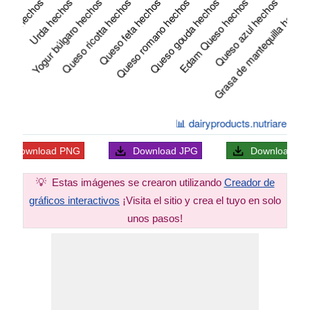
Download
PNG
Download
JPG
Download
S
💡
Estas imágenes se crearon utilizando
Creador de
gráficos interactivos
¡Visita el sitio y crea el tuyo en solo
unos pasos!