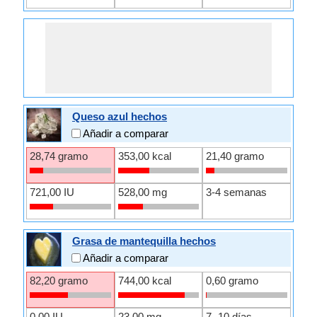
Queso azul hechos
Añadir a comparar
28,74 gramo
353,00 kcal
21,40 gramo
721,00 IU
528,00 mg
3-4 semanas
Grasa de mantequilla hechos
Añadir a comparar
82,20 gramo
744,00 kcal
0,60 gramo
0,00 IU
23,00 mg
7- 10 días