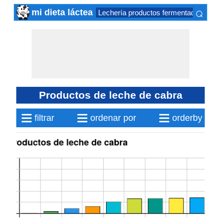
⌕
mi dieta láctea
Lechería productos fermentados
Pr
×
Productos de leche de cabra
≡
≡
≡
filtrar
ordenar por
orderby