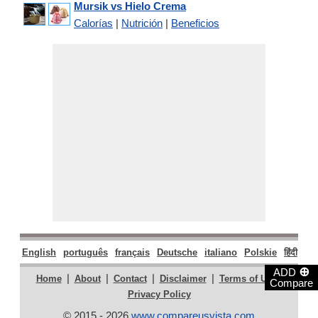
Mursik vs Hielo Crema
Calorías
|
Nutrición
|
Beneficios
English
português
français
Deutsche
italiano
Polskie
हिंदी
मरा
⊕
ADD
|
|
|
|
|
Home
About
Contact
Disclaimer
Terms of Use
Compare
Privacy Policy
© 2015 - 2026
www.compareusvista.com