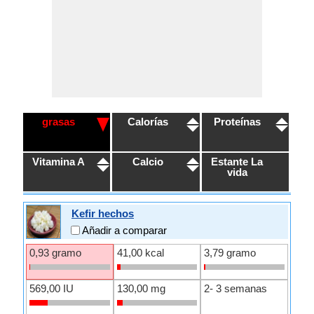
grasas
Calorías
Proteínas
Vitamina A
Calcio
Estante La
vida
Kefir hechos
Añadir a comparar
0,93 gramo
41,00 kcal
3,79 gramo
569,00 IU
130,00 mg
2- 3 semanas