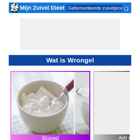
⌕
Mijn Zuivel Dieet
Gefermenteerde zuivelproducten
×
Wat is Wrongel
Wrongel
Add ⊕