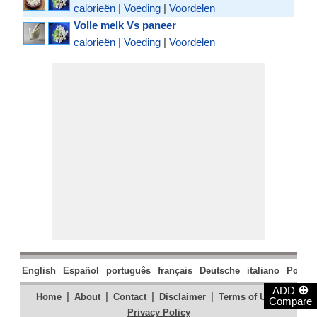
calorieën
|
Voeding
|
Voordelen
Volle melk Vs paneer
calorieën
|
Voeding
|
Voordelen
English
Español
português
français
Deutsche
italiano
Polski
⊕
ADD
|
|
|
|
|
Home
About
Contact
Disclaimer
Terms of Use
Compare
Privacy Policy