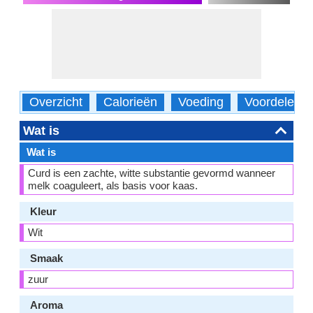
Overzicht
Calorieën
Voeding
Voordelen
Wat is
Wat is
Curd is een zachte, witte substantie gevormd wanneer
melk coaguleert, als basis voor kaas.
Kleur
Wit
Smaak
zuur
Aroma