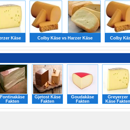
erzer Käse
Colby Käse vs Harzer Käse
Colby Kä
Fontinakäse
Gjetost Käse
Goudakäse
Greyerzer
Fakten
Fakten
Fakten
Käse Fakte