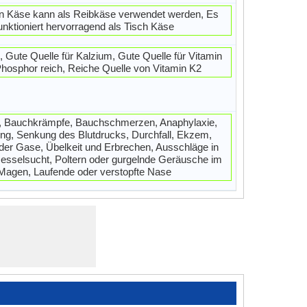
on Käse kann als Reibkäse verwendet werden, Es
unktioniert hervorragend als Tisch Käse
k, Gute Quelle für Kalzium, Gute Quelle für Vitamin
Phosphor reich, Reiche Quelle von Vitamin K2
, Bauchkrämpfe, Bauchschmerzen, Anaphylaxie,
ng, Senkung des Blutdrucks, Durchfall, Ekzem,
oder Gase, Übelkeit und Erbrechen, Ausschläge in
esselsucht, Poltern oder gurgelnde Geräusche im
Magen, Laufende oder verstopfte Nase