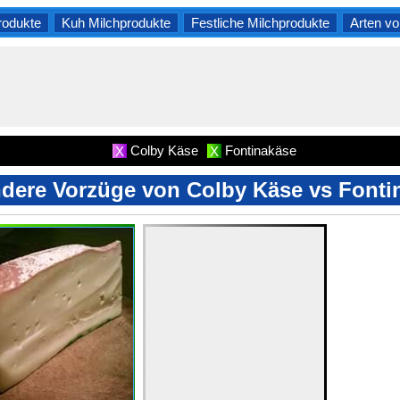
rodukte
Kuh Milchprodukte
Festliche Milchprodukte
Arten vo
Colby Käse
Fontinakäse
X
X
dere Vorzüge von Colby Käse vs Fonti