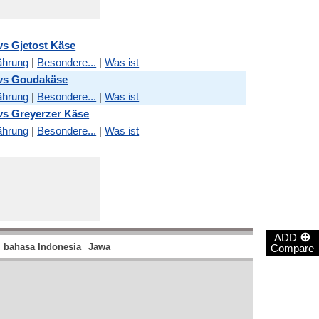
vs Gjetost Käse
ährung
|
Besondere...
|
Was ist
 vs Goudakäse
ährung
|
Besondere...
|
Was ist
vs Greyerzer Käse
ährung
|
Besondere...
|
Was ist
⊕
ADD
bahasa Indonesia
Jawa
Compare