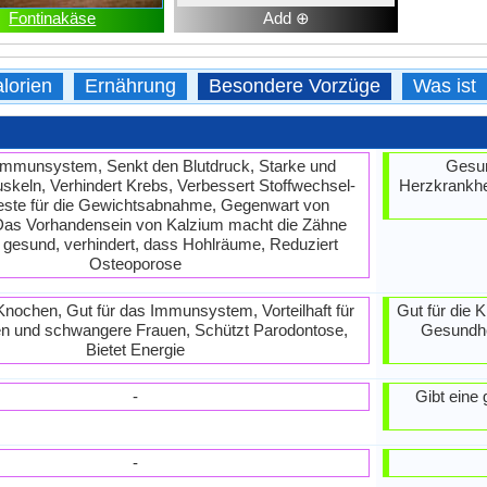
Fontinakäse
Add ⊕
lorien
Ernährung
Besondere Vorzüge
Was ist
 Immunsystem, Senkt den Blutdruck, Starke und
Gesun
keln, Verhindert Krebs, Verbessert Stoffwechsel-
Herzkrankhei
este für die Gewichtsabnahme, Gegenwart von
Das Vorhandensein von Kalzium macht die Zähne
 gesund, verhindert, dass Hohlräume, Reduziert
Osteoporose
 Knochen, Gut für das Immunsystem, Vorteilhaft für
Gut für die 
en und schwangere Frauen, Schützt Parodontose,
Gesundhe
Bietet Energie
-
Gibt eine 
-