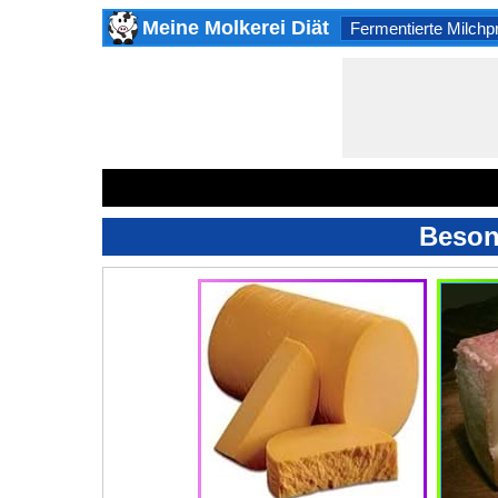
Meine Molkerei Diät
Fermentierte Milchp
Beson