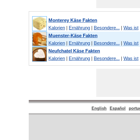
Monterey Käse Fakten
Kalorien
|
Ernährung
|
Besondere...
|
Was ist
Muenster-Käse Fakten
Kalorien
|
Ernährung
|
Besondere...
|
Was ist
Neufchatel Käse Fakten
Kalorien
|
Ernährung
|
Besondere...
|
Was ist
English
Español
portu