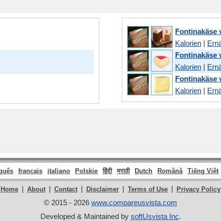
Fontinakäse 
Kalorien
|
Ern
Fontinakäse
Kalorien
|
Ern
Fontinakäse 
Kalorien
|
Ern
guês
français
italiano
Polskie
हिंदी
मराठी
Dutch
Română
Tiếng Việt
|
|
|
|
|
Home
About
Contact
Disclaimer
Terms of Use
Privacy Policy
© 2015 - 2026
www.compareusvista.com
Developed & Maintained by
softUsvista Inc
.