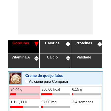
Gorduras
Calorias
Proteínas
Vitamina A
Cálcio
Validade
Creme de queijo fatos
Adicione para Comparar
34,44 g
350,00 kcal
6,15 g
1 111,00 IU
97,00 mg
3-4 semanas