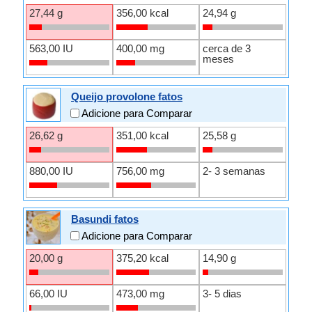
27,44 g
356,00 kcal
24,94 g
563,00 IU
400,00 mg
cerca de 3
meses
Queijo provolone fatos
Adicione para Comparar
26,62 g
351,00 kcal
25,58 g
880,00 IU
756,00 mg
2- 3 semanas
Basundi fatos
Adicione para Comparar
20,00 g
375,20 kcal
14,90 g
66,00 IU
473,00 mg
3- 5 dias