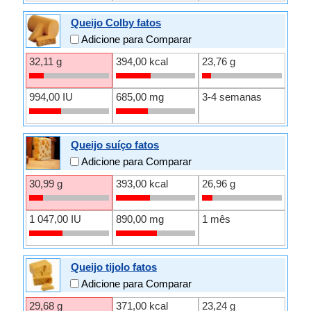
Queijo Colby fatos
Adicione para Comparar
32,11 g
394,00 kcal
23,76 g
994,00 IU
685,00 mg
3-4 semanas
Queijo suíço fatos
Adicione para Comparar
30,99 g
393,00 kcal
26,96 g
1 047,00 IU
890,00 mg
1 mês
Queijo tijolo fatos
Adicione para Comparar
29,68 g
371,00 kcal
23,24 g