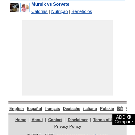
Mursik vs Sorvete
Calorias
|
Nutrição
|
Benefícios
English
Español
français
Deutsche
italiano
Polskie
हिंदी
मराठी
⊕
ADD
|
|
|
|
|
Home
About
Contact
Disclaimer
Terms of Use
Compare
Privacy Policy