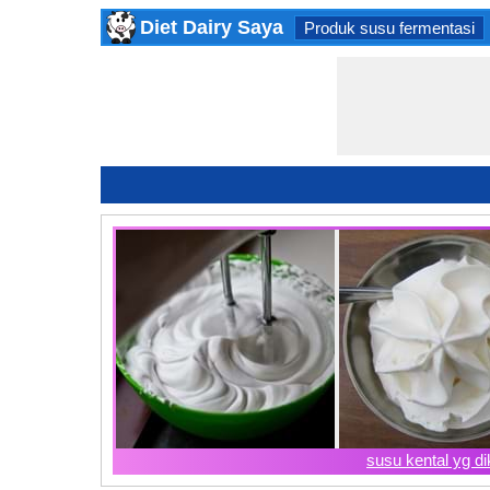
Diet Dairy Saya
Produk susu fermentasi
susu kental yg d