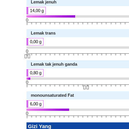
Lemak jenuh
14,00 g
0
Lemak trans
0,00 g
0
👆🏻
Lemak tak jenuh ganda
0,80 g
0
👆🏻
monounsaturated Fat
6,00 g
0
Gizi Yang