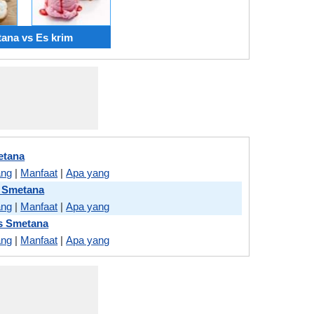
ana vs Es krim
etana
ang
|
Manfaat
|
Apa yang
s Smetana
ang
|
Manfaat
|
Apa yang
s Smetana
ang
|
Manfaat
|
Apa yang