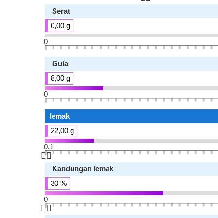
Serat
0,00 g
0
Gula
8,00 g
0
lemak
22,00 g
0.1
👆🏻
Kandungan lemak
30 %
0
👆🏻