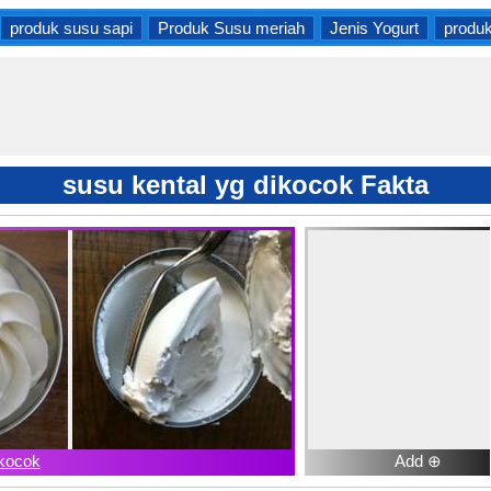
produk susu sapi
Produk Susu meriah
Jenis Yogurt
produk
susu kental yg dikocok Fakta
ikocok
Add ⊕