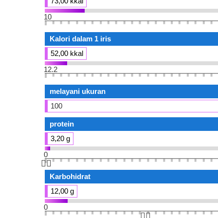
73,00 kkal
10
Kalori dalam 1 iris
52,00 kkal
12.2
melayani ukuran
100
protein
3,20 g
0
👆🏻
Karbohidrat
12,00 g
0
👆🏻