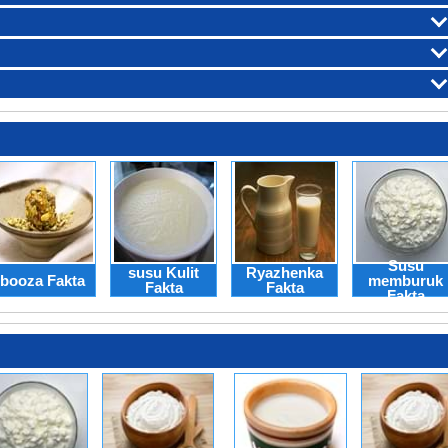
Susu
susu Kulit
Ryazhenka
booza Fakta
memburuk
Fakta
Fakta
Fakta