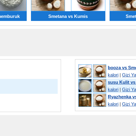
memburuk
Smetana vs Kumis
Smet
booza vs Sm
kalori
|
Gizi Y
susu Kulit v
kalori
|
Gizi Y
Ryazhenka v
kalori
|
Gizi Y