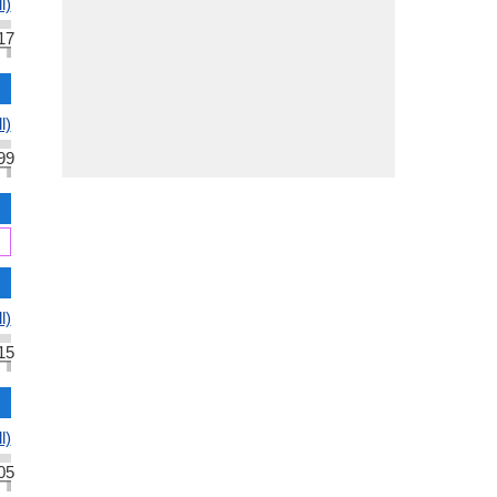
l)
17
l)
99
l)
15
l)
05