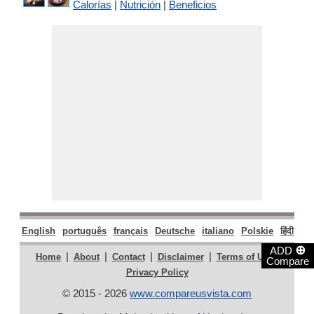
Calorías
|
Nutrición
|
Beneficios
English
português
français
Deutsche
italiano
Polskie
हिंदी
मरा
⊕
ADD
|
|
|
|
|
Home
About
Contact
Disclaimer
Terms of Use
Compare
Privacy Policy
© 2015 - 2026
www.compareusvista.com