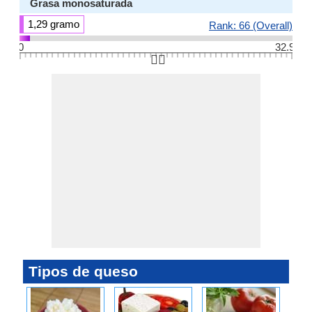
Grasa monosaturada
1,29 gramo
Rank: 66 (Overall)
0
32.9
👆🏻
Tipos de queso