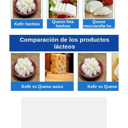
Queso feta
Queso
Q
Kefir hechos
hechos
mozzarella he...
Comparación de los productos
lácteos
Kefir vs Queso suizo
Kefir vs Queso ricot