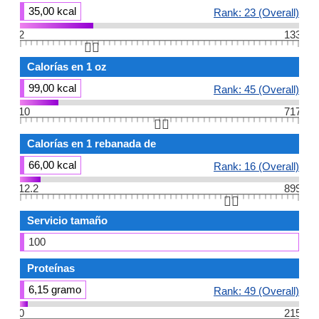
35,00 kcal
Rank: 23 (Overall)
2
133
👆🏻
Calorías en 1 oz
99,00 kcal
Rank: 45 (Overall)
10
717
👆🏻
Calorías en 1 rebanada de
66,00 kcal
Rank: 16 (Overall)
12.2
899
👆🏻
Servicio tamaño
100
Proteínas
6,15 gramo
Rank: 49 (Overall)
0
215