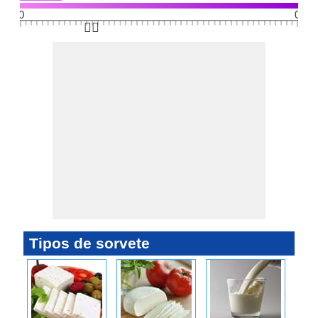
0
0
👆🏻
Tipos de sorvete