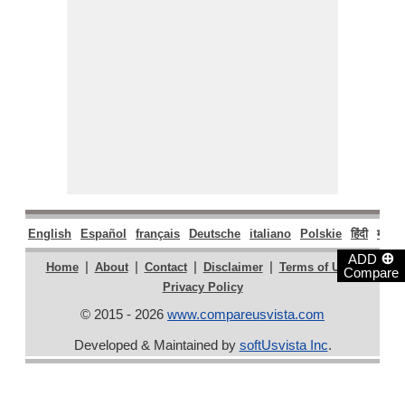
English
Español
français
Deutsche
italiano
Polskie
हिंदी
मराठी
⊕
ADD
|
|
|
|
|
Home
About
Contact
Disclaimer
Terms of Use
Compare
Privacy Policy
© 2015 - 2026
www.compareusvista.com
Developed & Maintained by
softUsvista Inc
.