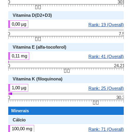
0
301
👆🏻
Vitamina D(D2+D3)
0,00 µg
Rank: 19 (Overall)
0
7.5
👆🏻
Vitamina E (alfa-tocoferol)
0,11 mg
Rank: 41 (Overall)
0
24.21
👆🏻
Vitamina K (filoquinona)
1,00 µg
Rank: 25 (Overall)
0
30.3
👆🏻
Minerais
Cálcio
100,00 mg
Rank: 71 (Overall)