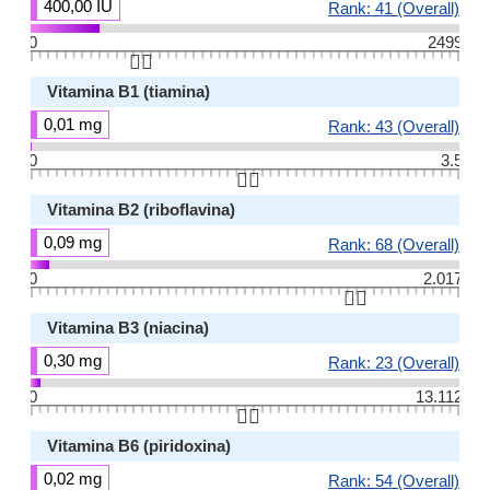
400,00 IU
Rank: 41 (Overall)
0
2499
👆🏻
Vitamina B1 (tiamina)
0,01 mg
Rank: 43 (Overall)
0
3.5
👆🏻
Vitamina B2 (riboflavina)
0,09 mg
Rank: 68 (Overall)
0
2.017
👆🏻
Vitamina B3 (niacina)
0,30 mg
Rank: 23 (Overall)
0
13.112
👆🏻
Vitamina B6 (piridoxina)
0,02 mg
Rank: 54 (Overall)