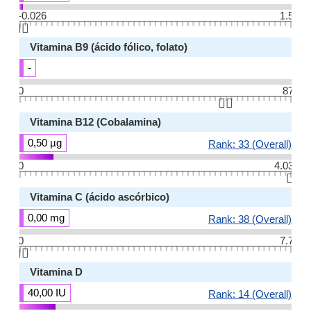
-0.026
1.5
👆🏻
Vitamina B9 (ácido fólico, folato)
-
0
87
👆🏻
Vitamina B12 (Cobalamina)
0,50 µg
Rank: 33 (Overall)
0
4.03
👆🏻
Vitamina C (ácido ascórbico)
0,00 mg
Rank: 38 (Overall)
0
7.7
👆🏻
Vitamina D
40,00 IU
Rank: 14 (Overall)