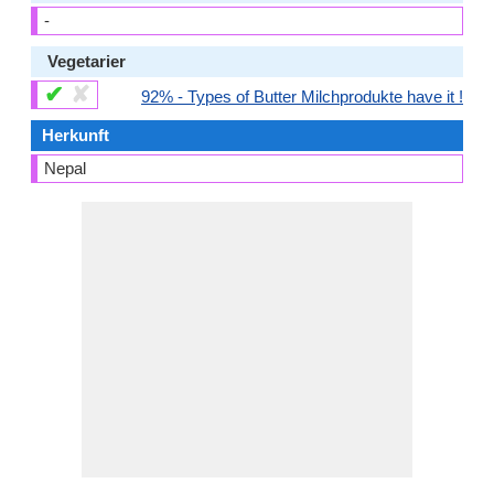
-
Vegetarier
✔
✘
92% - Types of Butter Milchprodukte have it !
Herkunft
Nepal