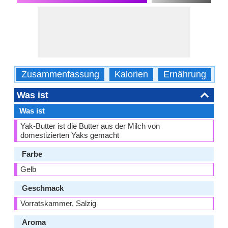
Zusammenfassung
Kalorien
Ernährung
B
Was ist
Was ist
Yak-Butter ist die Butter aus der Milch von
domestizierten Yaks gemacht
Farbe
Gelb
Geschmack
Vorratskammer, Salzig
Aroma