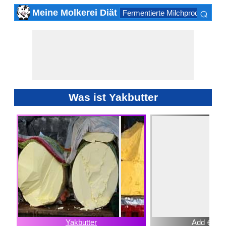
⌕
Meine Molkerei Diät
Fermentierte Milchprodukte
K
×
Was ist Yakbutter
Yakbutter
Add ⊕