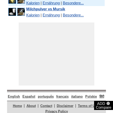
Kalorien
|
Ernährung
|
Besondere...
Milchpulver vs Mursik
Kalorien
|
Ernährung
|
Besondere...
English
Español
português
français
italiano
Polskie
हिंदी
मराठ
⊕
ADD
|
|
|
|
|
Home
About
Contact
Disclaimer
Terms of Use
Compare
Privacy Policy