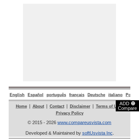
English
Español
português
français
Deutsche
italiano
Polski
⊕
ADD
|
|
|
|
|
Home
About
Contact
Disclaimer
Terms of Use
Compare
Privacy Policy
© 2015 - 2026
www.compareusvista.com
Developed & Maintained by
softUsvista Inc
.