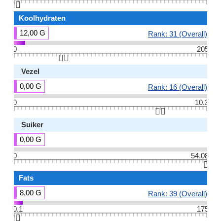
👆🏻
Koolhydraten
12,00 G
Rank: 31 (Overall)
0
205
👆🏻
Vezel
0,00 G
Rank: 16 (Overall)
0
10.3
👆🏻
Suiker
0,00 G
0
54.08
👆🏻
Fats
8,00 G
Rank: 39 (Overall)
0.1
175
👆🏻