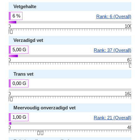
Vetgehalte
6 %
Rank: 6 (Overall)
0
100
👆🏻
Verzadigd vet
5,00 G
Rank: 37 (Overall)
0
67
👆🏻
Trans vet
0,00 G
0
162
👆🏻
Meervoudig onverzadigd vet
1,00 G
Rank: 21 (Overall)
0
48
👆🏻