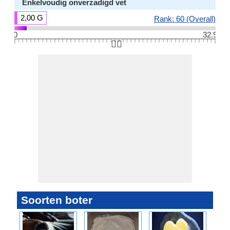
Enkelvoudig onverzadigd vet
2,00 G
Rank: 60 (Overall)
0
32.9
👆🏻
Soorten boter