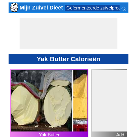
⌕
Mijn Zuivel Dieet
Gefermenteerde zuivelproducten
×
Yak Butter Calorieën
Yak Butter
Add ⊕