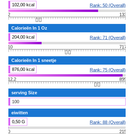
102,00 kcal
Rank: 50 (Overall)
2
133
👆🏻
Calorieën In 1 Oz
204,00 kcal
Rank: 71 (Overall)
10
717
👆🏻
Calorieën In 1 sneetje
876,00 kcal
Rank: 75 (Overall)
12.2
899
👆🏻
serving Size
100
eiwitten
0,50 G
Rank: 88 (Overall)
0
215