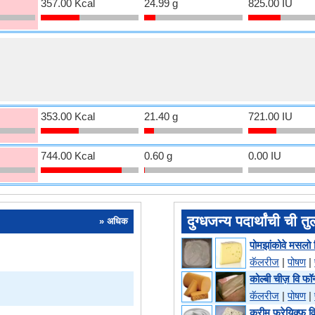
357.00 Kcal
24.99 g
825.00 IU
353.00 Kcal
21.40 g
721.00 IU
744.00 Kcal
0.60 g
0.00 IU
दुग्धजन्य पदार्थांची ची त
» अधिक
पोमझांकोवे मसलो वि
कॅलरीज
|
पोषण
|
कोल्बी चीज़ वि फ
कॅलरीज
|
पोषण
|
क्रीम फ्रेयिक्फ व