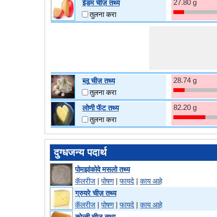
27.80 g
ईडम चीज़ तथ्य
तुलना करा
28.74 g
ब्लू चीज़ तथ्य
तुलना करा
82.20 g
लोणी फॅट तथ्य
तुलना करा
दुग्धजन्य पदार्थ
पोमझांकोवे मसलो तथ्य
कॅलरीज
|
पोषण
|
फायदे
|
काय आहे
ग्रुयरे चीज़ तथ्य
कॅलरीज
|
पोषण
|
फायदे
|
काय आहे
कोल्बी चीज़ तथ्य