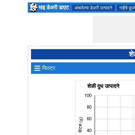
माइ डेअरी डाएट
आंबलेल्या डेअरी उत्पादने
गाईचे दूधच
शे
≡
फिल्टर