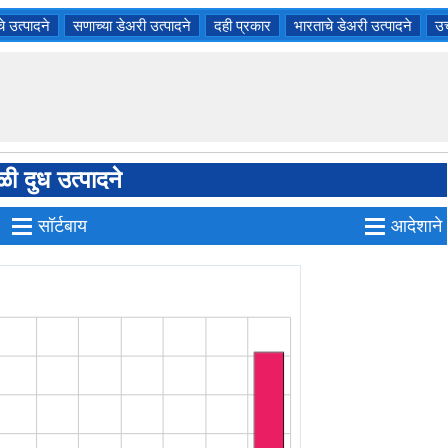
े उत्पादने
सणाच्या डेअरी उत्पादने
दही प्रकार
भारताचे डेअरी उत्पादने
उच
ळी दुध उत्पादने
≡
≡
सॉर्टबाय
आदेशाने