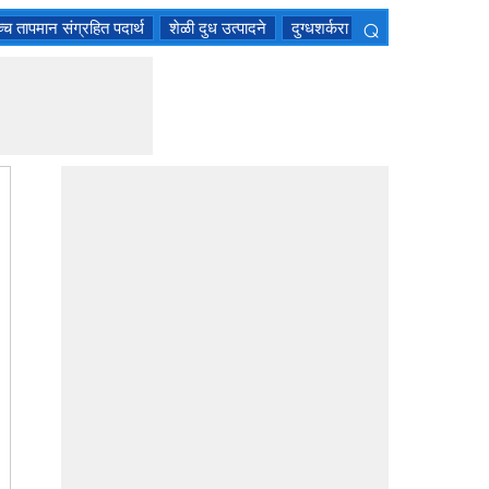
⌕
्च तापमान संग्रहित पदार्थ
शेळी दुध उत्पादने
दुग्धशर्करा इंतोलेराँटस साठी डेअरी 
×