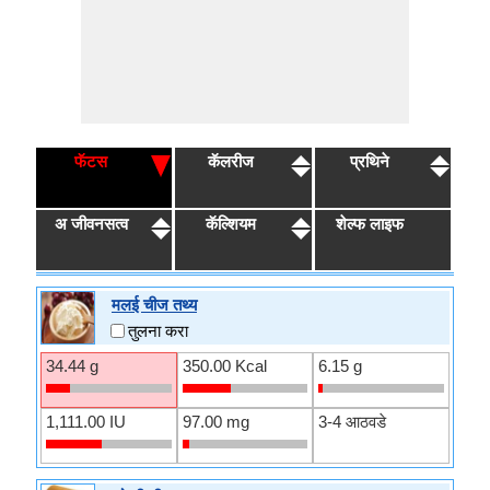
फॅटस
कॅलरीज
प्रथिने
अ जीवनसत्व
कॅल्शियम
शेल्फ लाइफ
मलई चीज तथ्य
तुलना करा
34.44 g
350.00 Kcal
6.15 g
1,111.00 IU
97.00 mg
3-4 आठवडे