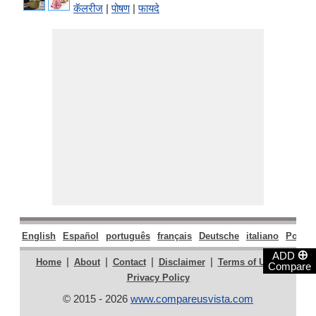
कॅलरीज
|
पोषण
|
फायदे
English
Español
português
français
Deutsche
italiano
Polski
⊕
ADD
|
|
|
|
|
Home
About
Contact
Disclaimer
Terms of Use
Compare
Privacy Policy
© 2015 - 2026
www.compareusvista.com