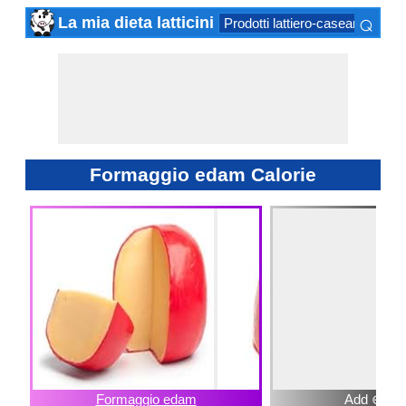
⌕
La mia dieta latticini
Prodotti lattiero-caseari ferment
×
Formaggio edam Calorie
Formaggio edam
Add ⊕