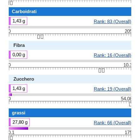
👆🏻
Carboidrati
1,43 g
Rank: 83 (Overall)
0
205
👆🏻
Fibra
0,00 g
Rank: 16 (Overall)
0
10.3
👆🏻
Zucchero
1,43 g
Rank: 19 (Overall)
0
54.08
👆🏻
grassi
27,80 g
Rank: 66 (Overall)
0.1
175
👆🏻