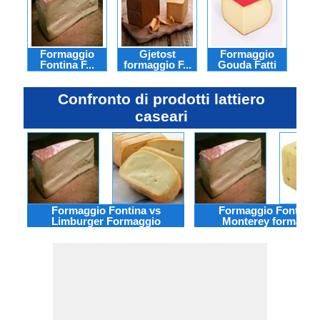
Formaggio
Gjetost
Formaggio
F
Fontina F...
formaggio F...
Gouda Fatti
gr
Confronto di prodotti lattiero
caseari
Formaggio Fontina vs
Formaggio Fontina 
Limburger Formaggio
Monterey formaggi