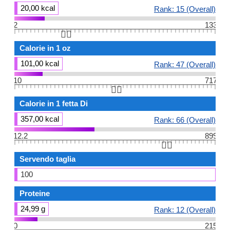
20,00 kcal
Rank: 15 (Overall)
2
133
👆🏻
Calorie in 1 oz
101,00 kcal
Rank: 47 (Overall)
10
717
👆🏻
Calorie in 1 fetta Di
357,00 kcal
Rank: 66 (Overall)
12.2
899
👆🏻
Servendo taglia
100
Proteine
24,99 g
Rank: 12 (Overall)
0
215