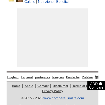
Calorie
|
Nutrizione
|
Benefici
English
Español
português
français
Deutsche
Polskie
हिंदी
मर
⊕
ADD
|
|
|
|
|
Home
About
Contact
Disclaimer
Terms of Use
Compare
Privacy Policy
© 2015 - 2026
www.compareusvista.com