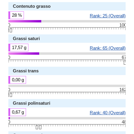
Contenuto grasso
28 %
Rank: 25 (Overall)
0
100
👆🏻
Grassi saturi
17,57 g
Rank: 65 (Overall)
0
67
👆🏻
Grassi trans
0,00 g
0
162
👆🏻
Grassi polinsaturi
0,67 g
Rank: 40 (Overall)
0
48
👆🏻