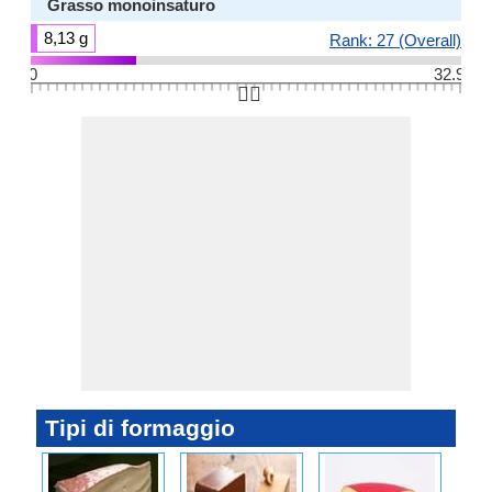
Grasso monoinsaturo
8,13 g
Rank: 27 (Overall)
0
32.9
👆🏻
Tipi di formaggio