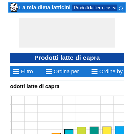
⌕
La mia dieta latticini
Prodotti lattiero-caseari ferment
×
Prodotti latte di capra
≡
≡
≡
Filtro
Ordina per
Ordine by