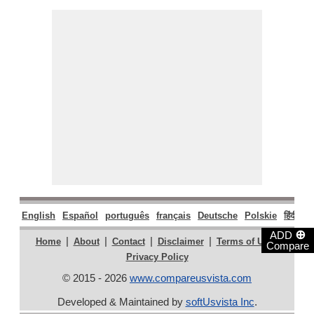
English
Español
português
français
Deutsche
Polskie
हिंदी
मर
⊕
ADD
|
|
|
|
|
Home
About
Contact
Disclaimer
Terms of Use
Compare
Privacy Policy
© 2015 - 2026
www.compareusvista.com
Developed & Maintained by
softUsvista Inc
.