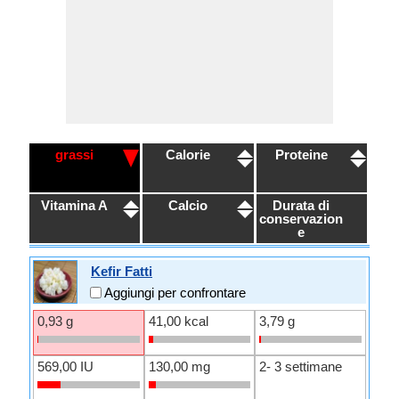
grassi
Calorie
Proteine
Vitamina A
Calcio
Durata di
conservazion
e
Kefir Fatti
Aggiungi per confrontare
0,93 g
41,00 kcal
3,79 g
569,00 IU
130,00 mg
2- 3 settimane