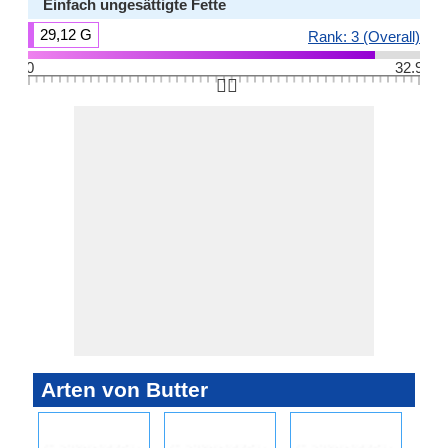
Einfach ungesättigte Fette
29,12 G
Rank: 3 (Overall)
0
32.9
👆🏻
Arten von Butter