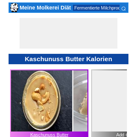
⌕
Meine Molkerei Diät
Fermentierte Milchprodukte
K
×
Kaschunuss Butter Kalorien
Kaschunuss Butter
Add ⊕