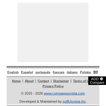
English
Español
português
français
italiano
Polskie
हिंदी
मराठ
⊕
ADD
|
|
|
|
|
Home
About
Contact
Disclaimer
Terms of Use
Compare
Privacy Policy
© 2015 - 2026
www.compareusvista.com
Developed & Maintained by
softUsvista Inc
.