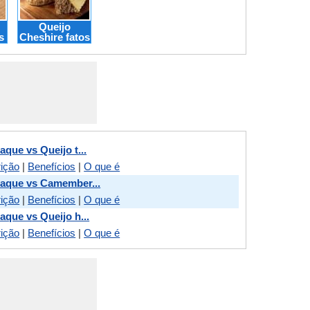
Queijo
s
Cheshire fatos
aque vs Queijo t...
rição
|
Benefícios
|
O que é
iaque vs Camember...
rição
|
Benefícios
|
O que é
aque vs Queijo h...
rição
|
Benefícios
|
O que é