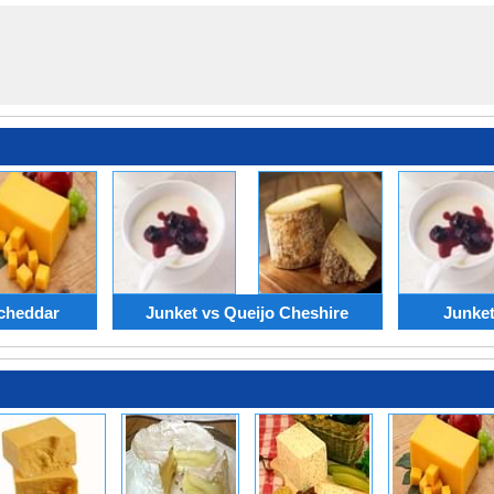
s
 cheddar
Junket vs Queijo Cheshire
Junket