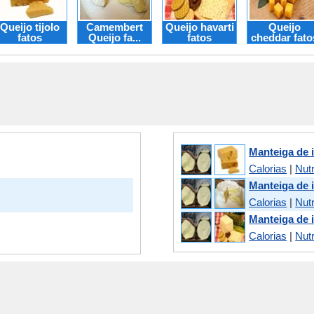
Queijo tijolo
Camembert
Queijo havarti
Queijo
fatos
Queijo fa...
fatos
cheddar fato
Manteiga de i
Calorias
|
Nut
Manteiga de 
Calorias
|
Nut
Manteiga de i
Calorias
|
Nut