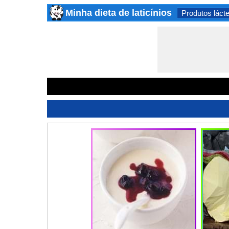
Minha dieta de laticínios
Produtos láct