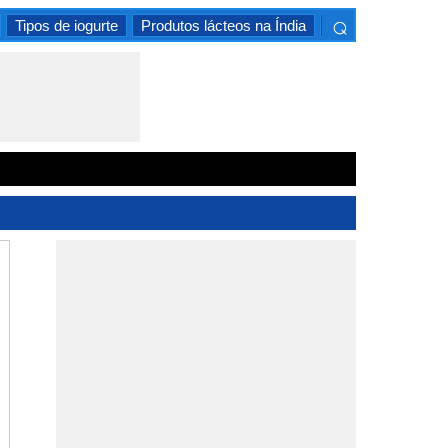
⌕
Tipos de iogurte
Produtos lácteos na Índia
Alimentos armaze
×