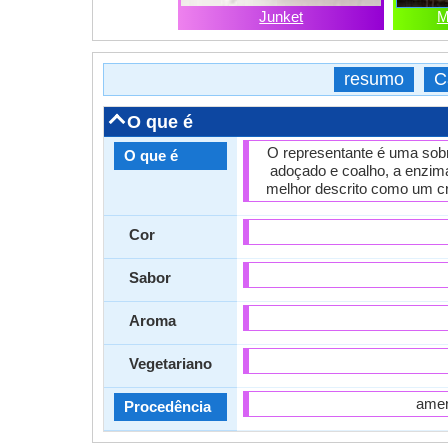
Junket
M
resumo
C
O que é
O representante é uma sobr
O que é
adoçado e coalho, a enzima 
melhor descrito como um c
Cor
Sabor
Aroma
Vegetariano
amer
Procedência