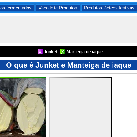
eos fermentados
Vaca leite Produtos
Produtos lácteos festivas
Junket
Manteiga de iaque
X
X
O que é Junket e Manteiga de iaque