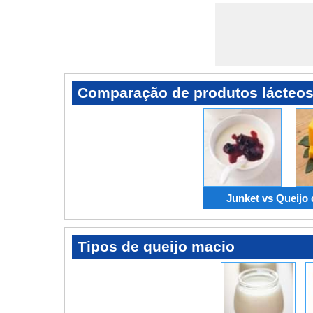
Comparação de produtos lácteo
Junket vs Queijo
Tipos de queijo macio