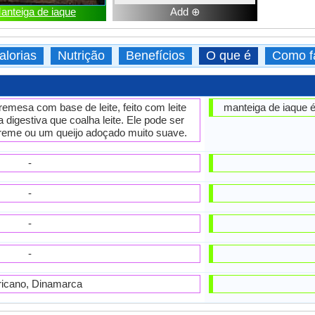
anteiga de iaque
Add ⊕
alorias
Nutrição
Benefícios
O que é
Como f
emesa com base de leite, feito com leite
manteiga de iaque é 
digestiva que coalha leite. Ele pode ser
reme ou um queijo adoçado muito suave.
-
-
-
-
icano, Dinamarca