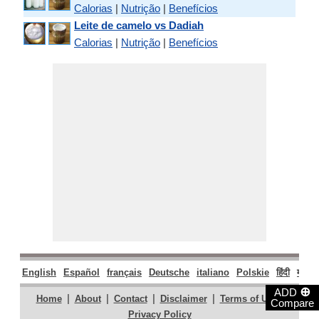
Calorias
|
Nutrição
|
Benefícios
Leite de camelo vs Dadiah
Calorias
|
Nutrição
|
Benefícios
English
Español
français
Deutsche
italiano
Polskie
हिंदी
मराठी
⊕
ADD
|
|
|
|
|
Home
About
Contact
Disclaimer
Terms of Use
Compare
Privacy Policy