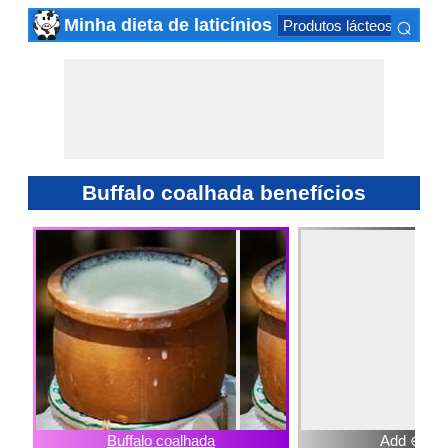
⌕
Minha dieta de laticínios
Produtos lácteos fermen
×
Buffalo coalhada benefícios
Buffalo coalhada
Add ⊕