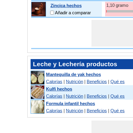
1,10 gramo
Zincica hechos
Añadir a comparar
Leche y Lechería productos
Mantequilla de yak hechos
Calorías
|
Nutrición
|
Beneficios
|
Qué es
Kulfi hechos
Calorías
|
Nutrición
|
Beneficios
|
Qué es
Formula infantil hechos
Calorías
|
Nutrición
|
Beneficios
|
Qué es