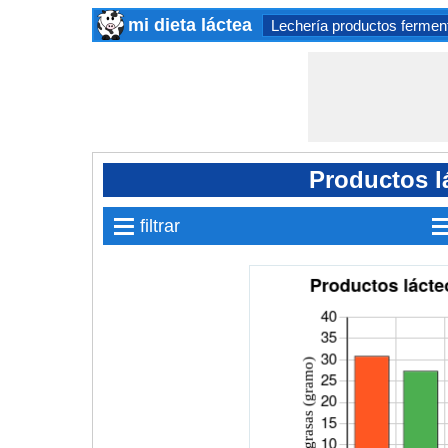
mi dieta láctea
Lechería productos fermen
Productos lá
≡
filtrar