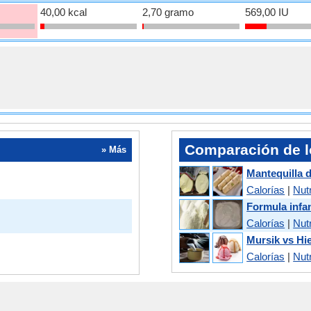
40,00 kcal
2,70 gramo
569,00 IU
Comparación de l
» Más
Mantequilla d
Calorías
|
Nutr
Formula infan
Calorías
|
Nutr
Mursik vs Hi
Calorías
|
Nutr