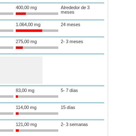
400,00 mg
Alrededor de 3
meses
1.064,00 mg
24 meses
275,00 mg
2- 3 meses
83,00 mg
5- 7 días
114,00 mg
15 días
121,00 mg
2- 3 semanas