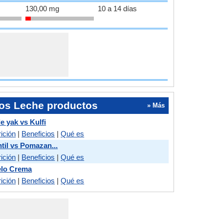
130,00 mg
10 a 14 días
os Leche productos
» Más
e yak vs Kulfi
ición
|
Beneficios
|
Qué es
til vs Pomazan...
ición
|
Beneficios
|
Qué es
elo Crema
ición
|
Beneficios
|
Qué es