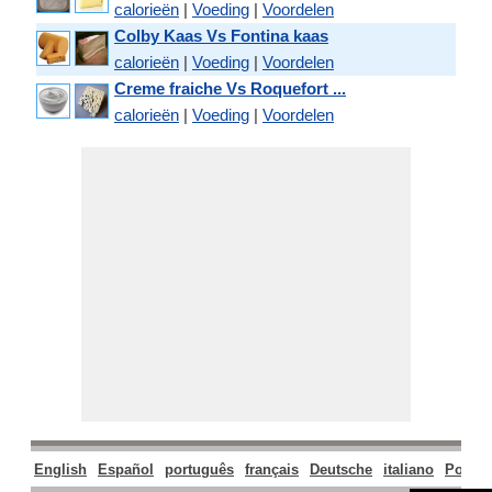
calorieën
|
Voeding
|
Voordelen
Colby Kaas Vs Fontina kaas
calorieën
|
Voeding
|
Voordelen
Creme fraiche Vs Roquefort ...
calorieën
|
Voeding
|
Voordelen
English
Español
português
français
Deutsche
italiano
Polski