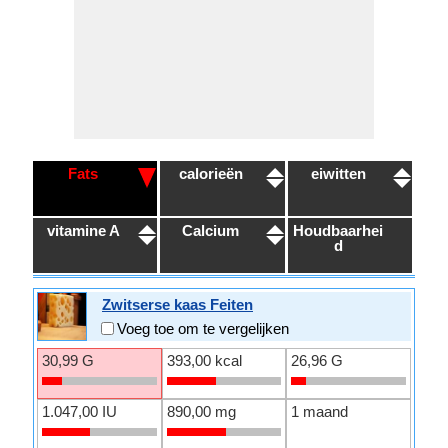
Fats
calorieën
eiwitten
vitamine A
Calcium
Houdbaarhei
d
Zwitserse kaas Feiten
Voeg toe om te vergelijken
30,99 G
393,00 kcal
26,96 G
1.047,00 IU
890,00 mg
1 maand