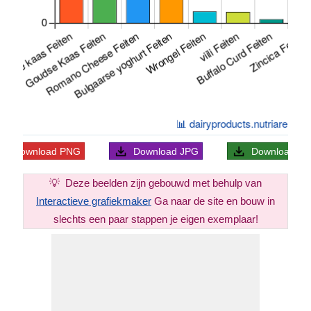
Download
PNG
Download
JPG
Download
S
💡
Deze beelden zijn gebouwd met behulp van
Interactieve grafiekmaker
Ga naar de site en bouw in
slechts een paar stappen je eigen exemplaar!