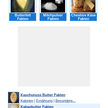
Butterfett
Milchpulver
Cheshire Käse
G
Fakten
Fakten
Fakten
Kaschunuss Butter Fakten
Kalorien
|
Ernährung
|
Besondere...
Kakaobutter Fakten