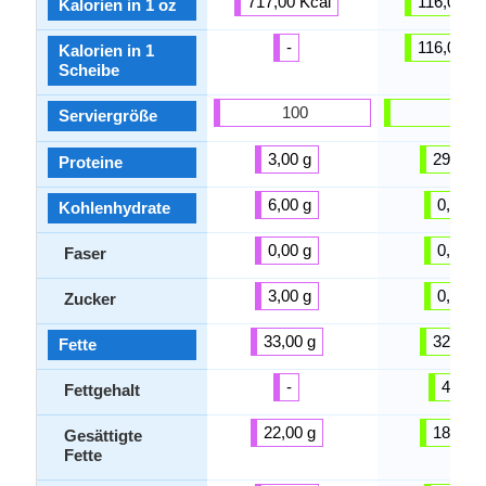
717,00 Kcal
116,00 Kc
Kalorien in 1 oz
-
116,00 Kc
Kalorien in 1
Scheibe
100
100
Serviergröße
3,00 g
29,81 g
Proteine
6,00 g
0,36 g
Kohlenhydrate
0,00 g
0,00 g
Faser
3,00 g
0,36 g
Zucker
33,00 g
32,34 g
Fette
-
45 %
Fettgehalt
22,00 g
18,19 g
Gesättigte
Fette