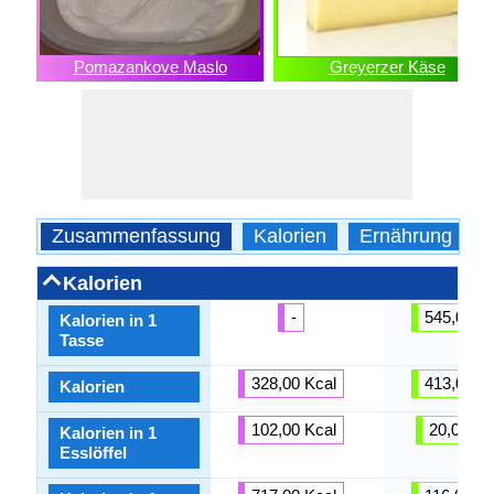
Pomazankove Maslo
Greyerzer Käse
Zusammenfassung
Kalorien
Ernährung
Kalorien
-
545,00 Kc
Kalorien in 1
Tasse
328,00 Kcal
413,00 Kc
Kalorien
102,00 Kcal
20,00 Kc
Kalorien in 1
Esslöffel