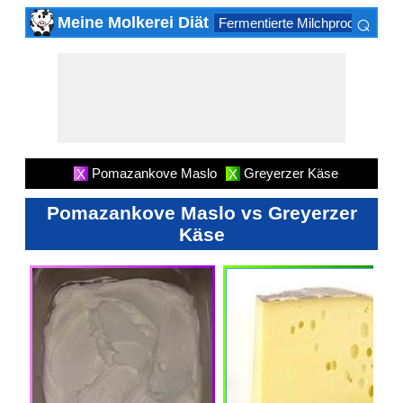
⌕
Meine Molkerei Diät
Fermentierte Milchprodukte
K
×
Pomazankove Maslo
Greyerzer Käse
X
X
Pomazankove Maslo vs Greyerzer
Käse