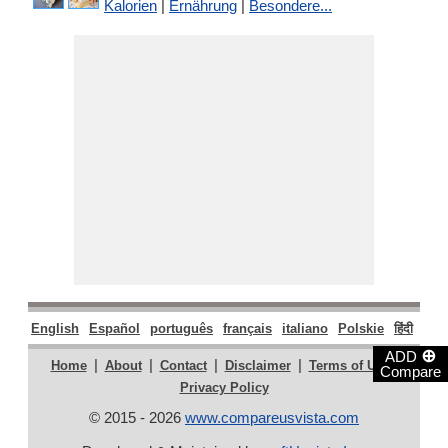
Kalorien
|
Ernährung
|
Besondere...
English
Español
português
français
italiano
Polskie
हिंदी
मराठ
⊕
ADD
|
|
|
|
|
Home
About
Contact
Disclaimer
Terms of Use
Compare
Privacy Policy
© 2015 - 2026
www.compareusvista.com