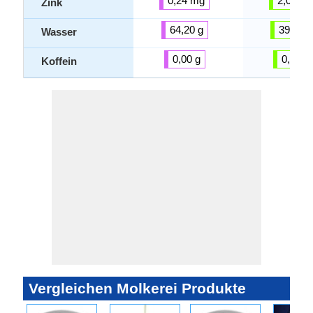
0,24 mg
2,08 m
Zink
64,20 g
39,38 g
Wasser
0,00 g
0,00 g
Koffein
Vergleichen Molkerei Produkte