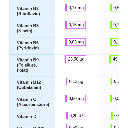
0,17 mg
0,59 m
Vitamin B2
(Riboflavin)
0,16 mg
0,73 m
Vitamin B3
(Niacin)
0,03 mg
0,12 m
Vitamin B6
(Pyridoxin)
23,50 µg
49,00 µ
Vitamin B9
(Folsäure,
Folat)
0,12 µg
0,64 µg
Vitamin B12
(Cobalamin)
0,50 mg
0,00 m
Vitamin C
(Ascorbinsäure)
0,20 IU
0,50 IU
Vitamin-D
0,50 µg
0,50 µg