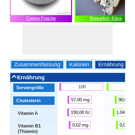
Creme Fraiche
Roquefort -Käse
Zusammenfassung
Kalorien
Ernährung
Ernährung
100
100
Serviergröße
57,00 mg
90,00 m
Cholesterin
190,00 IU
1.047,00 
Vitamin A
0,02 mg
0,04 m
Vitamin B1
(Thiamin)