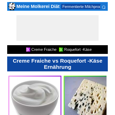
⌕
Meine Molkerei Diät
Fermentierte Milchprodukte
K
×
Creme Fraiche
Roquefort -Käse
X
X
Creme Fraiche vs Roquefort -Käse
Ernährung