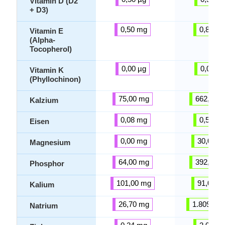
Vitamin D (D2
+ D3)
0,50 mg
0,85 m
Vitamin E
(Alpha-
Tocopherol)
0,00 µg
0,00 µg
Vitamin K
(Phyllochinon)
75,00 mg
662,00 
Kalzium
0,08 mg
0,56 m
Eisen
0,00 mg
30,00 m
Magnesium
64,00 mg
392,00 
Phosphor
101,00 mg
91,00 m
Kalium
26,70 mg
1.809,00
Natrium