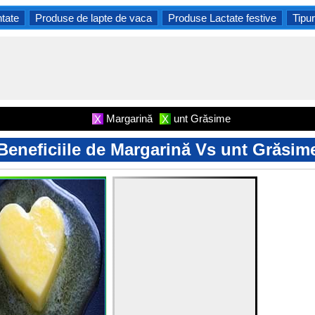
tate
Produse de lapte de vaca
Produse Lactate festive
Tipur
Margarină
unt Grăsime
X
X
Beneficiile de Margarină Vs unt Grăsim