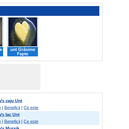
e
unt Grăsime
Fapte
Vs caju Unt
e
|
Beneficii
|
Ce este
Vs Iac Unt
e
|
Beneficii
|
Ce este
Vs Mursik