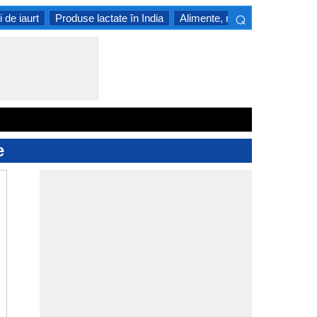
⌕
i de iaurt
Produse lactate în India
Alimente, nedeschise, la tempe
×
e