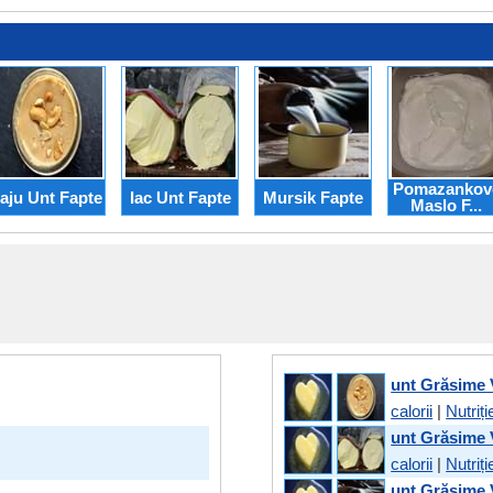
Pomazankov
aju Unt Fapte
Iac Unt Fapte
Mursik Fapte
Maslo F...
unt Grăsime 
calorii
|
Nutriți
unt Grăsime 
calorii
|
Nutriți
unt Grăsime 