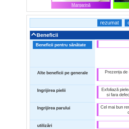
Margarină
rezumat
Beneficii
Beneficii pentru sănătate
Prezența de c
Alte beneficii pe generale
Exfoliază piele
Ingrijirea pielii
si fara defe
Cel mai bun re
Ingrijirea parului
utilizări