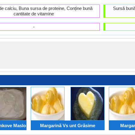
e calciu, Buna sursa de proteine, Conține bună
Sursă bună 
cantitate de vitamine
-
nkove Maslo
Margarină Vs unt Grăsime
Margar