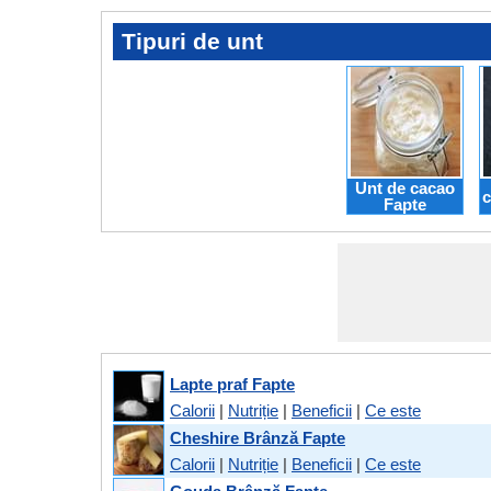
Tipuri de unt
Unt de cacao
c
Fapte
Lapte praf Fapte
Calorii
|
Nutriție
|
Beneficii
|
Ce este
Cheshire Brânză Fapte
Calorii
|
Nutriție
|
Beneficii
|
Ce este