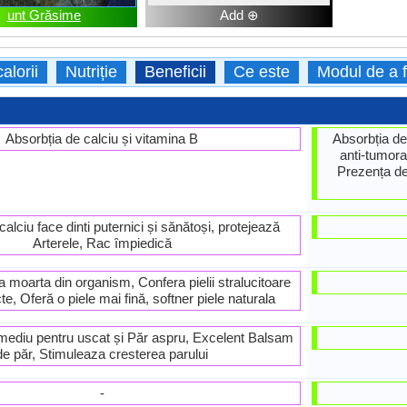
unt Grăsime
Add ⊕
calorii
Nutriție
Beneficii
Ce este
Modul de a 
Absorbția de calciu și vitamina B
Absorbția de 
anti-tumora
Prezența de 
alciu face dinti puternici și sănătoși, protejează
Arterele, Rac împiedică
a moarta din organism, Confera pielii stralucitoare
cte, Oferă o piele mai fină, softner piele naturala
mediu pentru uscat și Păr aspru, Excelent Balsam
de păr, Stimuleaza cresterea parului
-