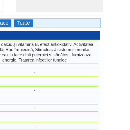
face
Toate
calciu și vitamina B, efect antioxidativ, Activitatea
lă, Rac împiedică, Stimulează sistemul imunitar,
calciu face dinti puternici și sănătoși, furnizeaza
energie, Tratarea infecțiilor fungice
-
-
-
-