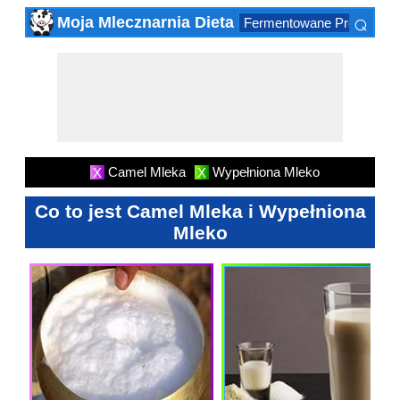
⌕
Moja Mlecznarnia Dieta
Fermentowane Produktów
×
Camel Mleka
Wypełniona Mleko
X
X
Co to jest Camel Mleka i Wypełniona
Mleko