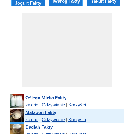
Twaróg Fakty
Yakult Fakty
Jogurt Fakty
Skond
Oślego Mleka Fakty
kalorie
|
Odżywianie
|
Korzyści
Matzoon Fakty
kalorie
|
Odżywianie
|
Korzyści
Dadiah Fakty