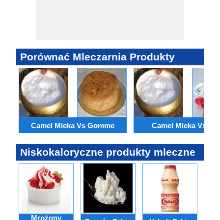
Porównać Mleczarnia Produkty
Camel Mleka Vs Gomme
Camel Mleka Vs Sky
Niskokaloryczne produkty mleczne
Mrożony