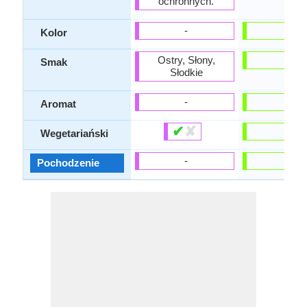
ochronnych.
-
-
Kolor
Ostry, Słony,
-
Smak
Słodkie
-
-
Aromat
✔
✘
-
Wegetariański
-
-
Pochodzenie