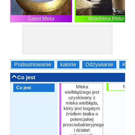
Camel Mleka
Wypełniona Mleko
Podsumowanie
kalorie
Odżywianie
Korz
Co jest
Mleka
Nabia
Co jest
wielbłądziego jest
uzyskiwany z
mleka wielbłąda,
który jest bogatym
źródłem białka o
potencjalnej
przeciwbakteryjnego
i działań