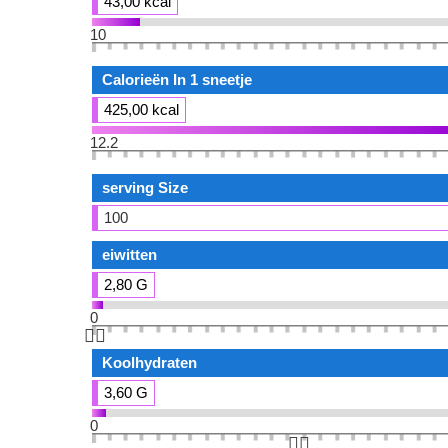
43,00 kcal
10
Calorieën In 1 sneetje
425,00 kcal
12.2
serving Size
100
eiwitten
2,80 G
0
👆🏻
Koolhydraten
3,60 G
0
👆🏻