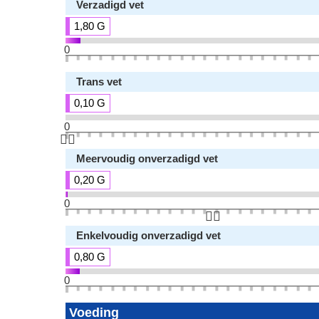
Verzadigd vet
1,80 G
0
Trans vet
0,10 G
0
👆🏻
Meervoudig onverzadigd vet
0,20 G
0
👆🏻
Enkelvoudig onverzadigd vet
0,80 G
0
Voeding