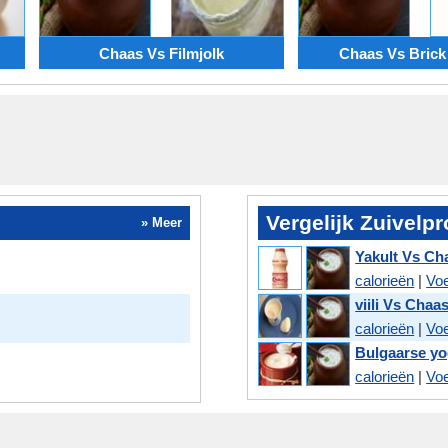
Chaas Vs Filmjolk
Chaas Vs Brick
Vergelijk Zuivelp
» Meer
Yakult Vs Ch
calorieën
|
Vo
viili Vs Chaa
calorieën
|
Vo
Bulgaarse yo
calorieën
|
Vo