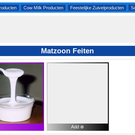
roducten
Cow Milk Producten
Feestelijke Zuivelproducten
So
Matzoon Feiten
Add ⊕