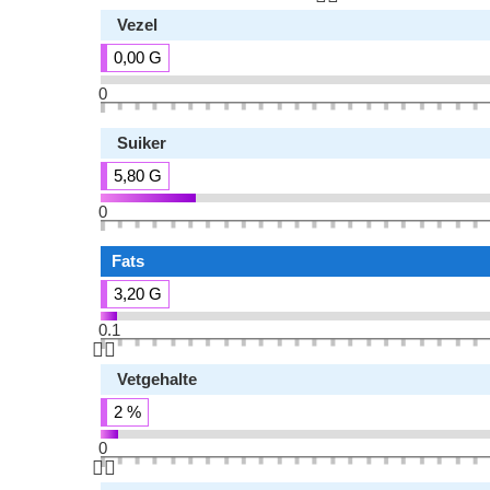
Vezel
0,00 G
0
Suiker
5,80 G
0
Fats
3,20 G
0.1
👆🏻
Vetgehalte
2 %
0
👆🏻