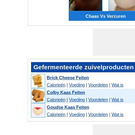
Chaas Vs Verzuren
Gefermenteerde zuivelproducten
Brick Cheese Feiten
Calorieën
|
Voeding
|
Voordelen
|
Wat is
Colby Kaas Feiten
Calorieën
|
Voeding
|
Voordelen
|
Wat is
Goudse Kaas Feiten
Calorieën
|
Voeding
|
Voordelen
|
Wat is