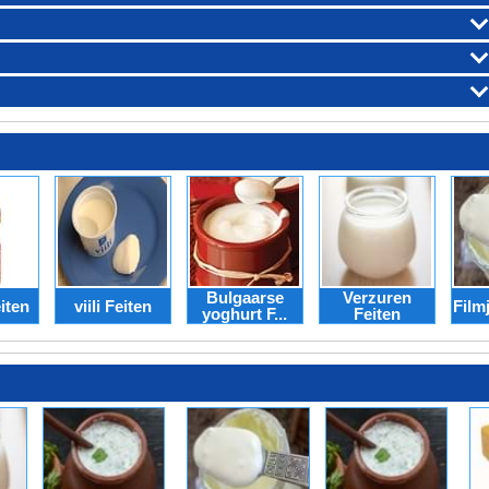
Bulgaarse
Verzuren
iten
viili Feiten
Film
yoghurt F...
Feiten