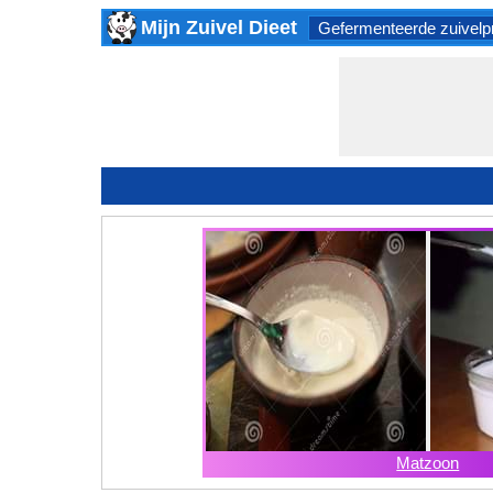
Mijn Zuivel Dieet
Gefermenteerde zuivelp
Matzoon