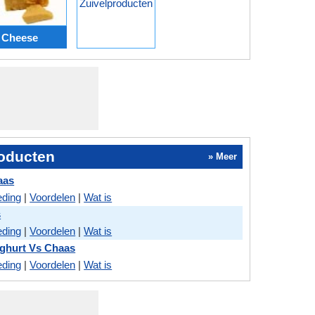
Zuivelproducten
 Cheese
roducten
» Meer
aas
eding
|
Voordelen
|
Wat is
s
eding
|
Voordelen
|
Wat is
ghurt Vs Chaas
eding
|
Voordelen
|
Wat is