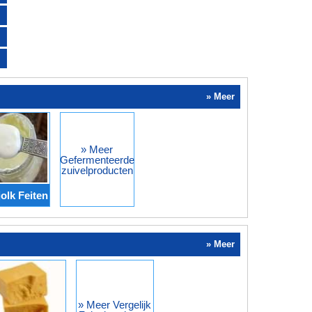
» Meer
» Meer
Gefermenteerde
zuivelproducten
jolk Feiten
» Meer
» Meer Vergelijk