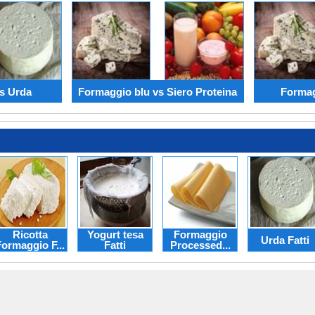
s Urda
Formaggio blu vs Siero Proteina
Formag
Ricotta
Yogurt tesa
Formaggio
Urda Fatti
Formaggio F...
Fatti
Processed...