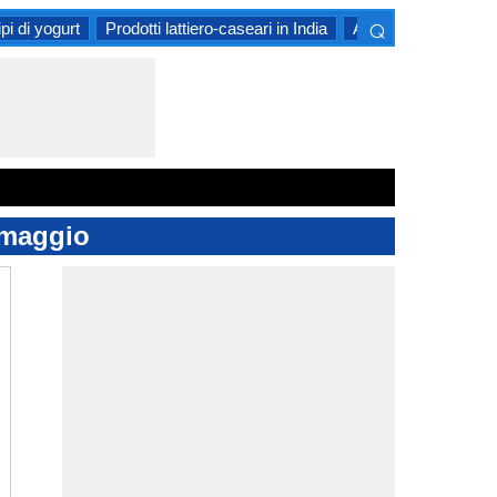
⌕
ipi di yogurt
Prodotti lattiero-caseari in India
Alimenti conservati
×
rmaggio