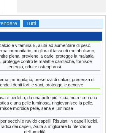
endere
Tutti
calcio e vitamina B, aiuta ad aumentare di peso,
stema immunitario, migliora il tasso di metabolismo,
ire piena, previene la carie, protegge la malattia
, protegge contro le malattie cardiache, fornisce
energia, riduce osteoporosi
stema immunitario, presenza di calcio, presenza di
rende i denti forti e sani, protegge le gengive
sa e perfetta, dà una pelle più liscia, nutre con una
stica e una pelle luminosa, ringiovanisce la pelle,
ornisce morbida pelle, sana e luminosa
per secchi e ruvido capelli, Risultati in capelli lucidi,
radici dei capelli, Aiuta a migliorare la ritenzione
dell'umidità