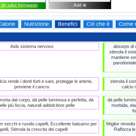
 de salut formaggio
Add ⊕
Calorie
Nutrizione
Benefici
Ciò che è
Come r
Aids sistema nervoso
absorps di 
stimola il si
mantiene sent
parodontale
io rende i denti forti e sani, protegge le arterie,
stimola il si
previene il cancro
calcio 
 morta dal corpo, dà pelle luminosa e perfetta, dà
dà pelle lumino
lle più liscia, naturali addolcitore pelle
morbida, ela
f
er secchi e ruvido capelli, Eccellente balsamo per
Miglior rimedio 
pelli, Stimola la crescita dei capelli
Rafforza le 