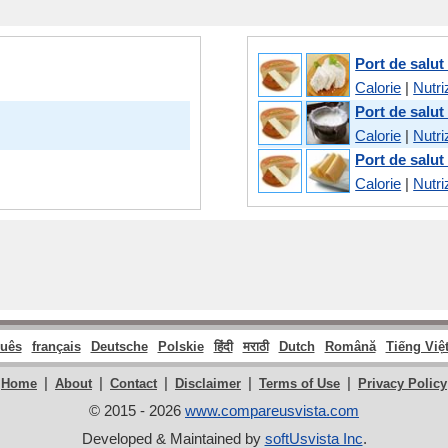
Port de salut
Calorie
|
Nutri
Port de salut
Calorie
|
Nutri
Port de salut
Calorie
|
Nutri
guês
français
Deutsche
Polskie
हिंदी
मराठी
Dutch
Română
Tiếng Việ
|
|
|
|
|
Home
About
Contact
Disclaimer
Terms of Use
Privacy Policy
© 2015 - 2026
www.compareusvista.com
Developed & Maintained by
softUsvista Inc
.