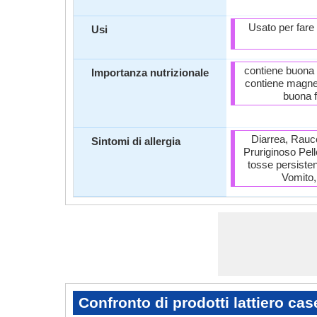
Usato per fare
Usi
contiene buona qu
Importanza nutrizionale
contiene magnesi
buona f
Diarrea, Rauce
Sintomi di allergia
Pruriginoso Pell
tosse persisten
Vomito,
Confronto di prodotti lattiero cas