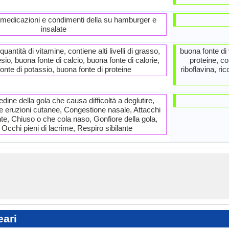
 medicazioni e condimenti della su hamburger e
insalate
antità di vitamine, contiene alti livelli di grasso,
buona fonte di 
o, buona fonte di calcio, buona fonte di calorie,
proteine, co
onte di potassio, buona fonte di proteine
riboflavina, ri
dine della gola che causa difficoltà a deglutire,
e eruzioni cutanee, Congestione nasale, Attacchi
te, Chiuso o che cola naso, Gonfiore della gola,
 Occhi pieni di lacrime, Respiro sibilante
eari