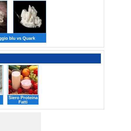
gio blu vs Quark
Siero Proteina
Fatti