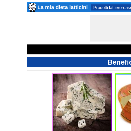
La mia dieta latticini
Prodotti lattiero-cas
Benefi