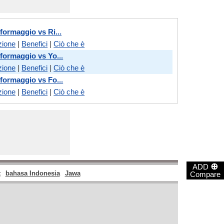
 formaggio vs Ri...
zione
|
Benefici
|
Ciò che è
 formaggio vs Yo...
zione
|
Benefici
|
Ciò che è
 formaggio vs Fo...
zione
|
Benefici
|
Ciò che è
⊕
ADD
t
bahasa Indonesia
Jawa
Compare