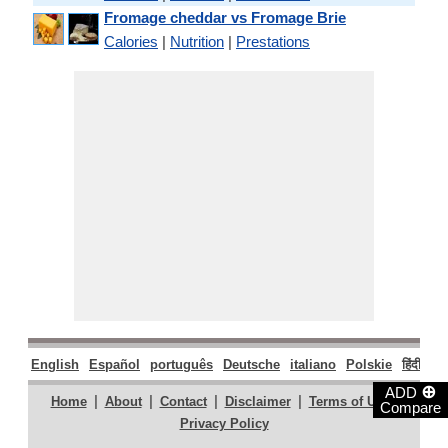
Fromage cheddar vs Fromage Brie
Calories
|
Nutrition
|
Prestations
English
Español
português
Deutsche
italiano
Polskie
हिंदी
मरा
⊕
ADD
|
|
|
|
|
Home
About
Contact
Disclaimer
Terms of Use
Compare
Privacy Policy