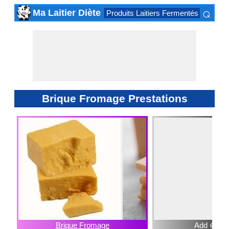
⌕
Ma Laitier Diète
Produits Laitiers Fermentés
Produi
×
Brique Fromage Prestations
Brique Fromage
Add ⊕