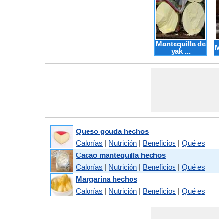
Mantequilla de
M
yak ...
Queso gouda hechos
Calorías
|
Nutrición
|
Beneficios
|
Qué es
Cacao mantequilla hechos
Calorías
|
Nutrición
|
Beneficios
|
Qué es
Margarina hechos
Calorías
|
Nutrición
|
Beneficios
|
Qué es