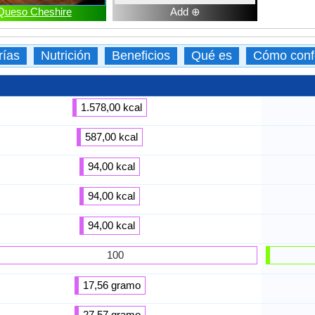
Queso Cheshire
Add ⊕
rías
Nutrición
Beneficios
Qué es
Cómo conf
1.578,00 kcal
587,00 kcal
94,00 kcal
94,00 kcal
94,00 kcal
100
17,56 gramo
27,57 gramo