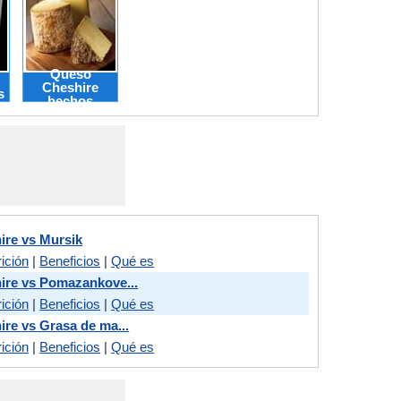
Queso
Cheshire
s
hechos
re vs Mursik
ición
|
Beneficios
|
Qué es
re vs Pomazankove...
ición
|
Beneficios
|
Qué es
re vs Grasa de ma...
ición
|
Beneficios
|
Qué es