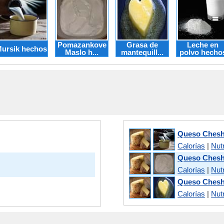
Pomazankove
Grasa de
Leche en
ursik hechos
Maslo h...
mantequill...
polvo hecho
Queso Cheshi
Calorías
|
Nutr
Queso Cheshi
Calorías
|
Nutr
Queso Cheshi
Calorías
|
Nutr