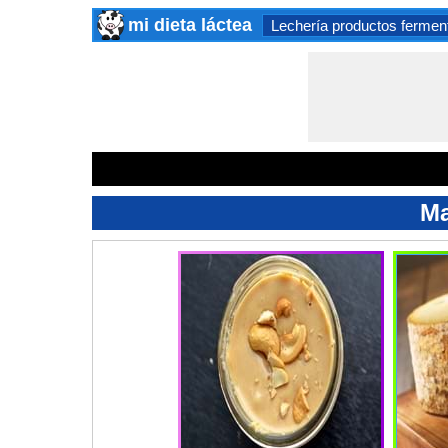
mi dieta láctea
Lechería productos fermen
Ma