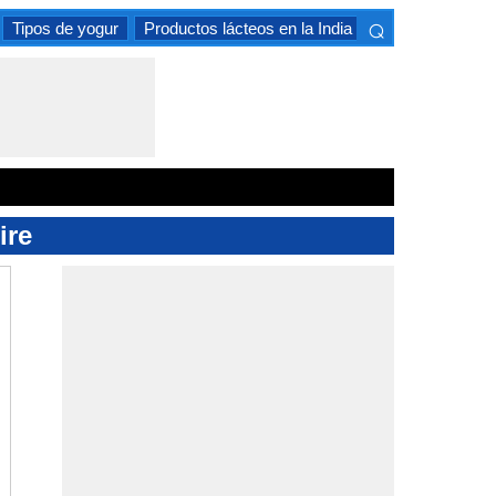
⌕
Tipos de yogur
Productos lácteos en la India
Alimentos almac
×
ire