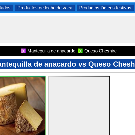
tados
Productos de leche de vaca
Productos lácteos festivas
Mantequilla de anacardo
Queso Cheshire
X
X
ntequilla de anacardo vs Queso Chesh