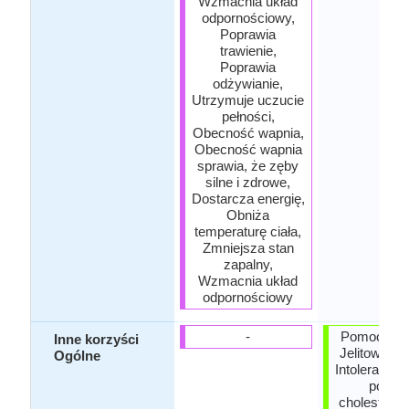
Wzmacnia układ
odpornościowy,
Poprawia
trawienie,
Poprawia
odżywianie,
Utrzymuje uczucie
pełności,
Obecność wapnia,
Obecność wapnia
sprawia, że ​​zęby
silne i zdrowe,
Dostarcza energię,
Obniża
temperaturę ciała,
Zmniejsza stan
zapalny,
Wzmacnia układ
odpornościowy
-
Pomoce Inf
Inne korzyści
Jelitowe, L
Ogólne
Intolerants,
pozio
cholesterol