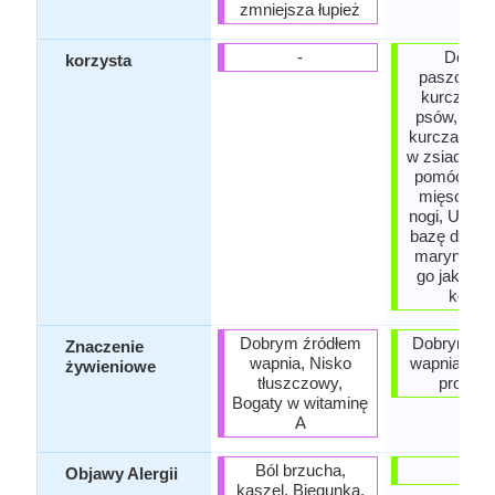
zmniejsza łupież
-
Dobry
korzysta
paszowego
kurcząt, ś
psów, Zan
kurczaka lu
w zsiadłego
pomóc kr
mięso, Ła
nogi, Użyj g
bazę do do
marynacie,
go jako ba
koktajl
Dobrym źródłem
Dobrym źr
Znaczenie
wapnia, Nisko
wapnia, Bo
żywieniowe
tłuszczowy,
probioty
Bogaty w witaminę
A
Ból brzucha,
-
Objawy Alergii
kaszel, Biegunka,