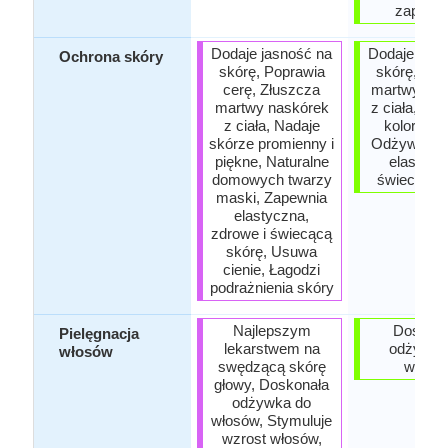
zapobie
Dodaje jasność na
Dodaje jasn
Ochrona skóry
skórę, Poprawia
skórę, Złu
cerę, Złuszcza
martwy nas
martwy naskórek
z ciała, Roz
z ciała, Nadaje
koloryt sk
skórze promienny i
Odżywia mi
piękne, Naturalne
elastyczn
domowych twarzy
świecącą 
maski, Zapewnia
elastyczna,
zdrowe i świecącą
skórę, Usuwa
cienie, Łagodzi
podrażnienia skóry
Najlepszym
Doskona
Pielęgnacja
lekarstwem na
odżywka
włosów
swędzącą skórę
włosó
głowy, Doskonała
odżywka do
włosów, Stymuluje
wzrost włosów,