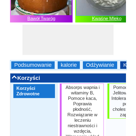
Bawół Twaróg
Kwaśne Mleko
Podsumowanie
kalorie
Odżywianie
Korz
Korzyści
Absorps wapnia i
Pomoce Inf
Korzyści
witaminy B,
Jelitowe, L
Zdrowotne
Pomoce kaca,
Intolerants,
Poprawia
pozio
płodność,
cholesterol
Rozwiązanie w
zapobie
leczeniu
niestrawności i
wzdęcia,