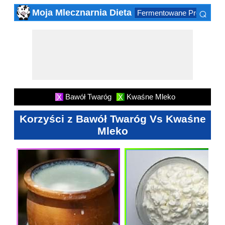
⌕
Moja Mlecznarnia Dieta
Fermentowane Produktów
×
Bawół Twaróg
Kwaśne Mleko
X
X
Korzyści z Bawół Twaróg Vs Kwaśne
Mleko