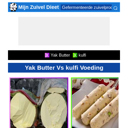
⌕
Mijn Zuivel Dieet
Gefermenteerde zuivelproducten
×
Yak Butter
kulfi
X
X
Yak Butter Vs kulfi Voeding