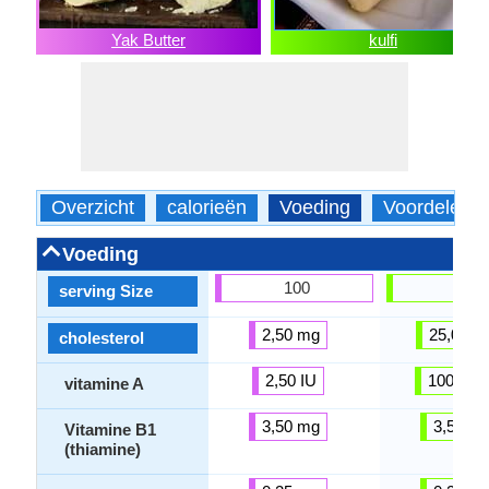
Yak Butter
kulfi
Overzicht
calorieën
Voeding
Voordelen
Voeding
100
100
serving Size
2,50 mg
25,00 m
cholesterol
2,50 IU
100,00 I
vitamine A
3,50 mg
3,50 m
Vitamine B1
(thiamine)