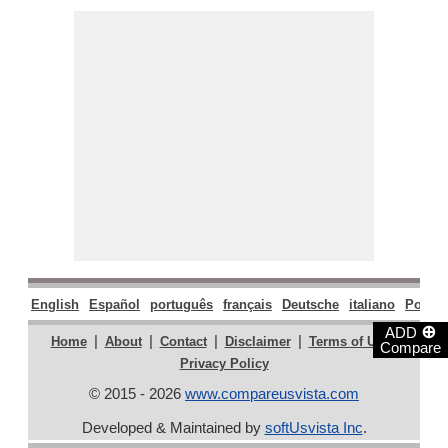
English
Español
português
français
Deutsche
italiano
Polski
⊕
ADD
|
|
|
|
|
Home
About
Contact
Disclaimer
Terms of Use
Compare
Privacy Policy
© 2015 - 2026
www.compareusvista.com
Developed & Maintained by
softUsvista Inc
.