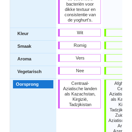
bacteriën voor
dikke textuur en
consistentie van
de yoghurt's.
Wit
-
Kleur
Romig
-
Smaak
Vers
-
Aroma
Nee
-
Vegetarisch
Centraal-
Afghanis
Oorsprong
Aziatische landen
Centraa
als Kazachstan,
Aziatische 
Kirgizië,
als Kazach
Tadzjikistan
Kirgizi
Tadzjikistan
Zuidwes
Aziatische 
Armeni
Azerbeidz