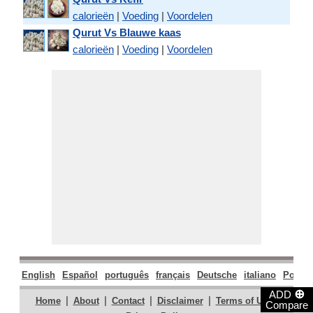
calorieën
|
Voeding
|
Voordelen
Qurut Vs Blauwe kaas
calorieën
|
Voeding
|
Voordelen
English
Español
português
français
Deutsche
italiano
Polski
⊕
ADD
|
|
|
|
|
Home
About
Contact
Disclaimer
Terms of Use
Compare