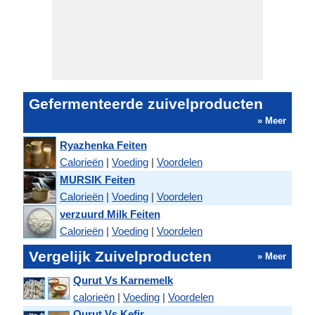
Gefermenteerde zuivelproducten
» Meer
Ryazhenka Feiten
Calorieën
|
Voeding
|
Voordelen
MURSIK Feiten
Calorieën
|
Voeding
|
Voordelen
verzuurd Milk Feiten
Calorieën
|
Voeding
|
Voordelen
Vergelijk Zuivelproducten
» Meer
Qurut Vs Karnemelk
calorieën
|
Voeding
|
Voordelen
Qurut Vs Kefir