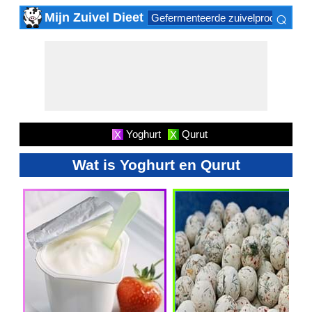
⌕
Mijn Zuivel Dieet
Gefermenteerde zuivelproducten
×
Yoghurt
Qurut
X
X
Wat is Yoghurt en Qurut