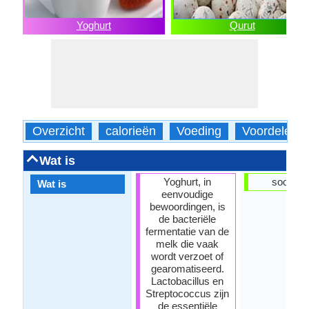
Yoghurt
Qurut
Overzicht
calorieën
Voeding
Voordelen
Wat is
Yoghurt, in
soort k
Wat is
eenvoudige
bewoordingen, is
de bacteriële
fermentatie van de
melk die vaak
wordt verzoet of
gearomatiseerd.
Lactobacillus en
Streptococcus zijn
de essentiële