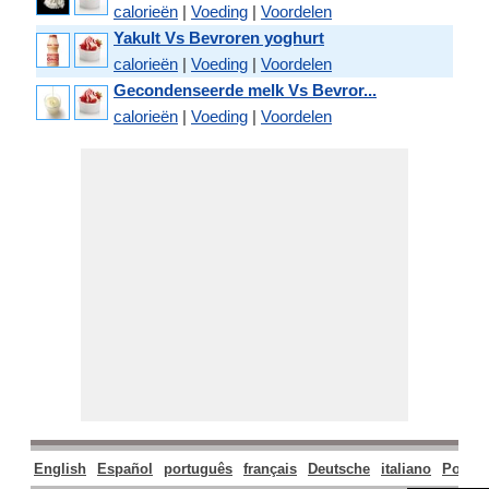
calorieën
|
Voeding
|
Voordelen
Yakult Vs Bevroren yoghurt
calorieën
|
Voeding
|
Voordelen
Gecondenseerde melk Vs Bevror...
calorieën
|
Voeding
|
Voordelen
English
Español
português
français
Deutsche
italiano
Polski