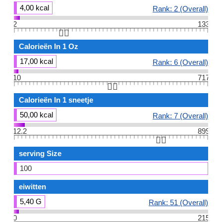
4,00 kcal
Rank: 2 (Overall)
2
133
👆🏻
Calorieën In 1 Oz
17,00 kcal
Rank: 6 (Overall)
10
717
👆🏻
Calorieën In 1 sneetje
50,00 kcal
Rank: 7 (Overall)
12.2
899
👆🏻
serving Size
100
eiwitten
5,40 G
Rank: 51 (Overall)
0
215