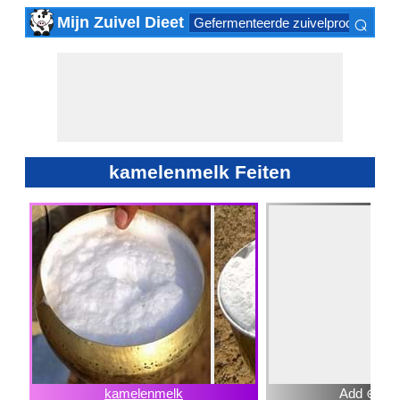
⌕
Mijn Zuivel Dieet
Gefermenteerde zuivelproducten
×
kamelenmelk Feiten
kamelenmelk
Add ⊕