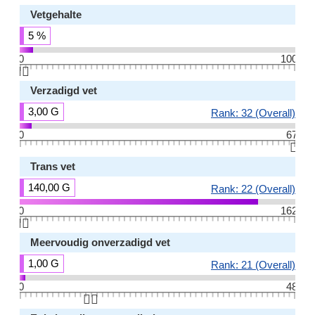
Vetgehalte
5 %
0
100
👆🏻
Verzadigd vet
3,00 G
Rank: 32 (Overall)
0
67
👆🏻
Trans vet
140,00 G
Rank: 22 (Overall)
0
162
👆🏻
Meervoudig onverzadigd vet
1,00 G
Rank: 21 (Overall)
0
48
👆🏻