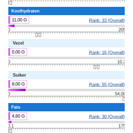
👆🏻
Koolhydraten
11,00 G
Rank: 33 (Overall)
0
205
👆🏻
Vezel
0,00 G
Rank: 16 (Overall)
0
10.3
👆🏻
Suiker
8,00 G
Rank: 55 (Overall)
0
54.08
👆🏻
Fats
4,60 G
Rank: 30 (Overall)
0.1
175
👆🏻