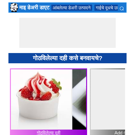
⌕
माइ डेअरी डाएट
आंबलेल्या डेअरी उत्पादने
गाईचे दूधचे उत्पादने
सण
×
गोठविलेल्या दही कसे बनवायचे?
गोठविलेल्या दही
Add ⊕