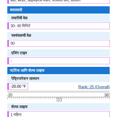
बोल, ब्लेंडर, आइस्क्रीम मेकर, मोजमाप कप, उलथण
कालावधी
तयारीची वेळ
30- 40 मिनिटे
स्वयंपाकची वेळ
90
एजिंग टाइम
-
स्टोरेज आणि शेल्फ लाइफ
रेफ्रिजरेशन तापमान
-20.00 °F
Rank: 25 (Overall)
-20
383
👆🏻
शेल्फ लाइफ
1 महिना