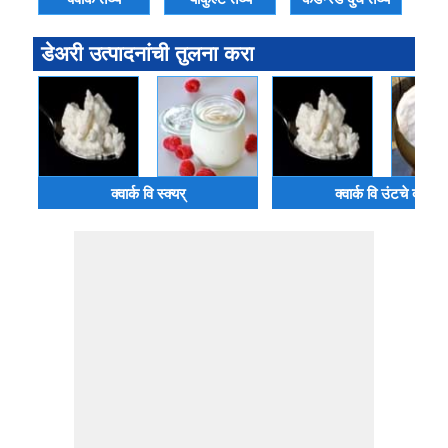
डेअरी उत्पादनांची तुलना करा
क्वार्क वि स्क्यर्
क्वार्क वि उंटचे दूध