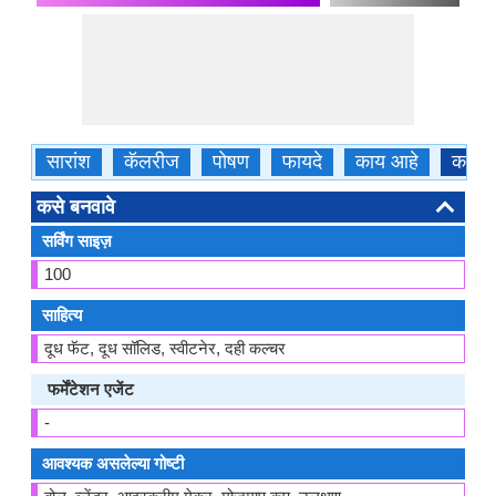
सारांश
कॅलरीज
पोषण
फायदे
काय आहे
कसे ब
कसे बनवावे
सर्विंग साइज़
100
साहित्य
दूध फॅट, दूध सॉलिड, स्वीटनेर, दही कल्चर
फर्मेंटेशन एजेंट
-
आवश्यक असलेल्या गोष्टी