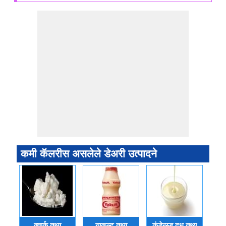
कमी कॅलरीस असलेले डेअरी उत्पादने
क्वार्क तथ्य
याकुल्ट तथ्य
कंडेन्स्ड दुध तथ्य